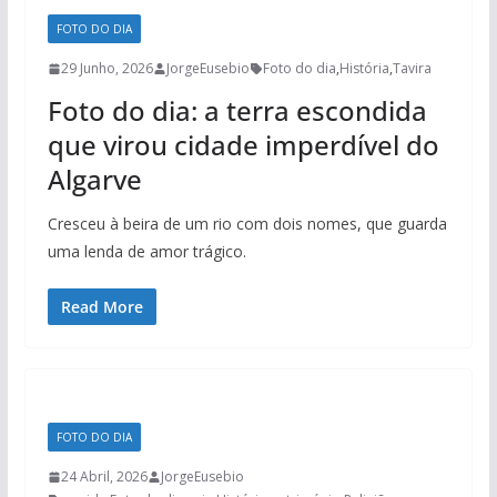
FOTO DO DIA
29 Junho, 2026
JorgeEusebio
Foto do dia
,
História
,
Tavira
Foto do dia: a terra escondida
que virou cidade imperdível do
Algarve
Cresceu à beira de um rio com dois nomes, que guarda
uma lenda de amor trágico.
Read More
FOTO DO DIA
24 Abril, 2026
JorgeEusebio