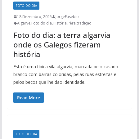
FOTO DO DIA
18 Dezembro, 2025
JorgeEusebio
Algarve
,
Foto do dia
,
História
,
Pêra
,
tradição
Foto do dia: a terra algarvia
onde os Galegos fizeram
história
Esta é uma típica vila algarvia, marcada pelo casario
branco com barras coloridas, pelas ruas estreitas e
pelos becos que lhe dão identidade.
Read More
FOTO DO DIA