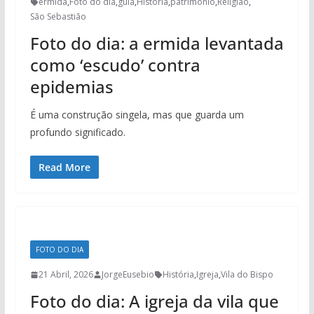
ermida
,
Foto do dia
,
guia
,
História
,
património
,
Religião
,
São Sebastião
Foto do dia: a ermida levantada
como ‘escudo’ contra
epidemias
É uma construção singela, mas que guarda um
profundo significado.
Read More
FOTO DO DIA
21 Abril, 2026
JorgeEusebio
História
,
Igreja
,
Vila do Bispo
Foto do dia: A igreja da vila que