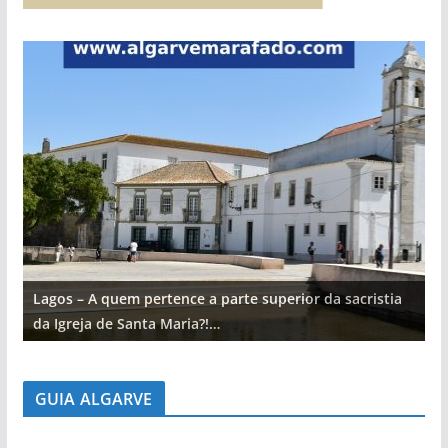
Lagos – A quem pertence a parte superior da sacristia
L
da Igreja de Santa Maria?!…
d
GUIA ALGARVE