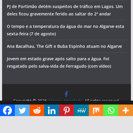
PJ de Portimão detém suspeitos de tráfico em Lagos. Um
deles ficou gravemente ferido ao saltar do 2º andar
O tempo e a temperatura da água do mar no Algarve esta
sexta-feira (7 de agosto)
Ana Bacalhau, The Gift e Buba Espinho atuam no Algarve
Jovem em estado grave após salto para a água. Foi
resgatado pelo salva-vida de Ferragudo (com vídeo)
Copyright © 2026
Algarve Marafado
. All rights reserved.
Theme:
ColorMag
by ThemeGrill. Powered by
WordPress
.
Diga ao Google que o Algarve Marafado é uma das suas fontes de informação preferidas