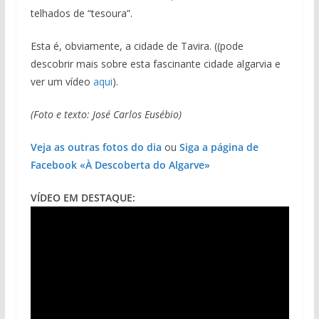
telhados de “tesoura”.
Esta é, obviamente, a cidade de Tavira. ((pode
descobrir mais sobre esta fascinante cidade algarvia e
ver um vídeo
aqui
).
(Foto e texto: José Carlos Eusébio)
Veja as outras fotos do dia
ou
Siga a página de
Facebook «À Descoberta do Algarve»
VÍDEO EM DESTAQUE: