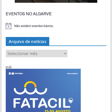
EVENTOS NO ALGARVE
Não existem eventos futuros.
A
v
i
s
Arquivo de notícias
o
A
r
q
pub
u
i
v
o
d
e
n