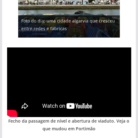
Projeto milionário: investimento de 108
Foto do dia: uma cidade algarvia que cresceu
milhões de euros na construção de dois
Tapas do mar a 3 euros cada. Nova rota
Milagre da água. Fontes emblemáticas do
Tempestades roubam areia de praias e põem
entre redes e fábricas
hotéis (com vídeo)
gastronómica nasce no Algarve
Algarve voltam a ter vida (com vídeo)
arribas em risco no Algarve (com vídeo)
Fecho da passagem de nível e abertura de viaduto. Veja o
que mudou em Portimão