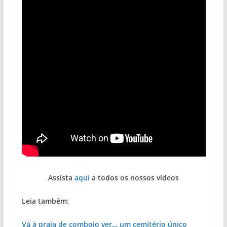
Assista
aqui
a todos os nossos vídeos
Leia também:
Vá à praia de comboio ver… um cemitério único