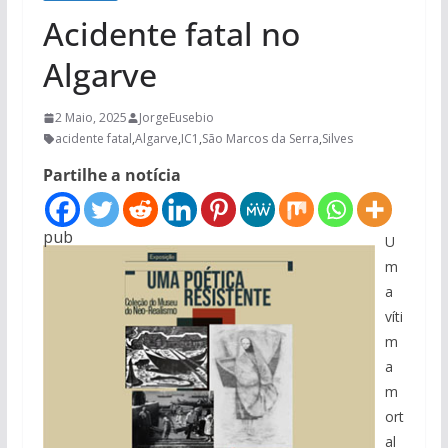
Acidente fatal no
Algarve
2 Maio, 2025
JorgeEusebio
acidente fatal
,
Algarve
,
IC1
,
São Marcos da Serra
,
Silves
Partilhe a notícia
pub
U
m
a
víti
m
a
m
ort
al