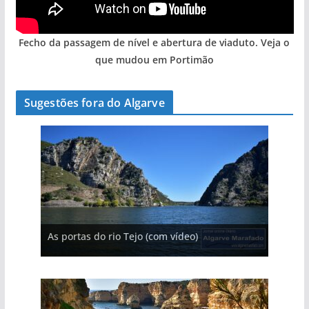
Fecho da passagem de nível e abertura de viaduto. Veja o
que mudou em Portimão
Sugestões fora do Algarve
A aldeia mais portuguesa de Portugal (com
A piscina natural com cascata
vídeo)
As portas do rio Tejo (com vídeo)