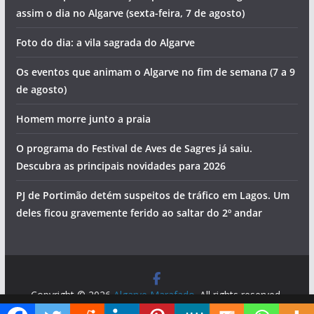
assim o dia no Algarve (sexta-feira, 7 de agosto)
Foto do dia: a vila sagrada do Algarve
Os eventos que animam o Algarve no fim de semana (7 a 9
de agosto)
Homem morre junto a praia
O programa do Festival de Aves de Sagres já saiu.
Descubra as principais novidades para 2026
PJ de Portimão detém suspeitos de tráfico em Lagos. Um
deles ficou gravemente ferido ao saltar do 2º andar
Copyright © 2026
Algarve Marafado
. All rights reserved.
Theme:
ColorMag
by ThemeGrill. Powered by
WordPress
.
Diga ao Google que o Algarve Marafado é uma das suas fontes de informação preferidas