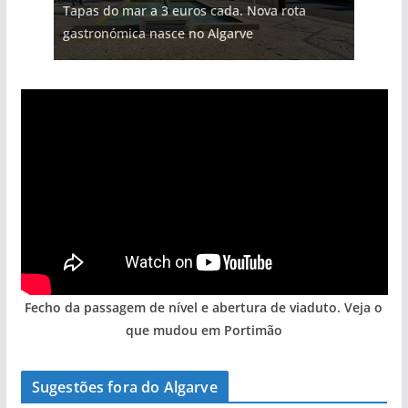
Tapas do mar a 3 euros cada. Nova rota
Foto do dia: uma cidade algarvia que cresceu
Milagre da água. Fontes emblemáticas do
Tempestades roubam areia de praias e põem
milhões de euros na construção de dois
gastronómica nasce no Algarve
entre redes e fábricas
Algarve voltam a ter vida (com vídeo)
arribas em risco no Algarve (com vídeo)
hotéis (com vídeo)
Fecho da passagem de nível e abertura de viaduto. Veja o
que mudou em Portimão
Sugestões fora do Algarve