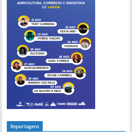
í
c
i
a
s
Reportagens