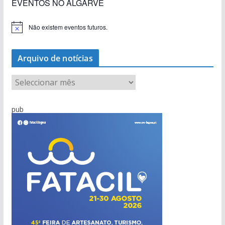
EVENTOS NO ALGARVE
Não existem eventos futuros.
A
v
i
s
Arquivo de notícias
o
A
r
q
pub
u
i
v
o
d
e
n
o
t