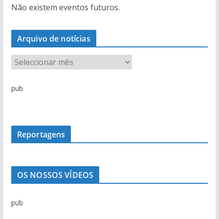
Não existem eventos futuros.
Arquivo de notícias
A
r
q
pub
u
i
v
o
Reportagens
d
e
n
OS NOSSOS VÍDEOS
o
t
pub
í