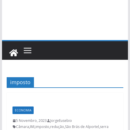
imposto
ECONOMIA
5 Novembro, 2023
JorgeEusebio
Câmara
,
IMI
,
imposto
,
redução
,
São Brás de Alportel
,
serra