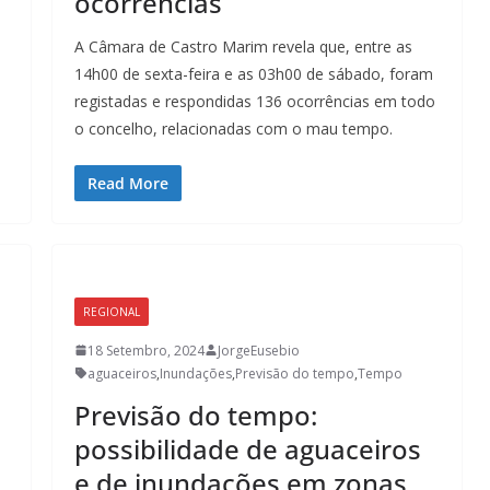
ocorrências
A Câmara de Castro Marim revela que, entre as
14h00 de sexta-feira e as 03h00 de sábado, foram
registadas e respondidas 136 ocorrências em todo
o concelho, relacionadas com o mau tempo.
Read More
REGIONAL
18 Setembro, 2024
JorgeEusebio
aguaceiros
,
Inundações
,
Previsão do tempo
,
Tempo
Previsão do tempo:
possibilidade de aguaceiros
e de inundações em zonas