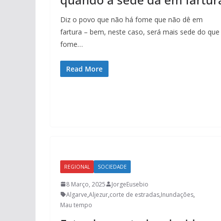
Diz o povo que não há fome que não dê em
fartura – bem, neste caso, será mais sede do que
fome…
Read More
REGIONAL
SOCIEDADE
8 Março, 2025
JorgeEusebio
Algarve
,
Aljezur
,
corte de estradas
,
Inundações
,
Mau tempo