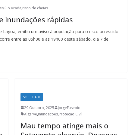
es
,
Rio Arade
,
risco de cheias
de inundações rápidas
e Lagoa, emitiu um aviso à população para o risco acrescido
decorre entre as 05h00 e as 19h00 deste sábado, dia 7 de
SOCIEDADE
29 Outubro, 2025
JorgeEusebio
Algarve
,
Inundações
,
Proteção Civil
Mau tempo atinge mais o
a
Sotavento algarvio. Dezenas