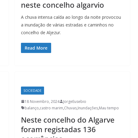
Lagos – A quem pertence a parte superior da
neste concelho algarvio
sacristia da Igreja de Santa Maria?!…
A chuva intensa caída ao longo da noite provocou
a inundação de várias estradas e caminhos no
concelho de Aljezur.
Read More
SOCIEDADE
18 Novembro, 2024
JorgeEusebio
balanço
,
castro marim
,
Chuvas
,
Inundações
,
Mau tempo
Neste concelho do Algarve
foram registadas 136