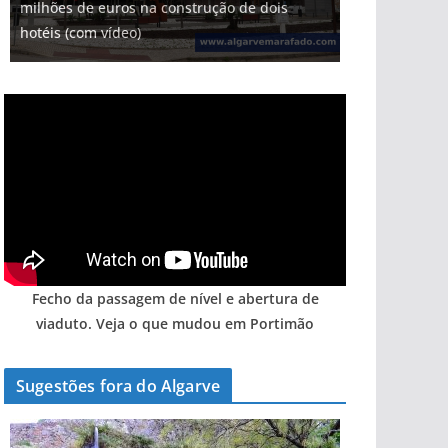
milhões de euros na construção de dois
Foto do dia: uma cidade algarvia que cresceu
Tapas do mar a 3 euros cada. Nova rota
Milagre da água. Fontes emblemáticas do
Tempestades roubam areia de praias e põem
hotéis (com vídeo)
entre redes e fábricas
gastronómica nasce no Algarve
Algarve voltam a ter vida (com vídeo)
arribas em risco no Algarve (com vídeo)
Fecho da passagem de nível e abertura de
viaduto. Veja o que mudou em Portimão
Sugestões fora do Algarve