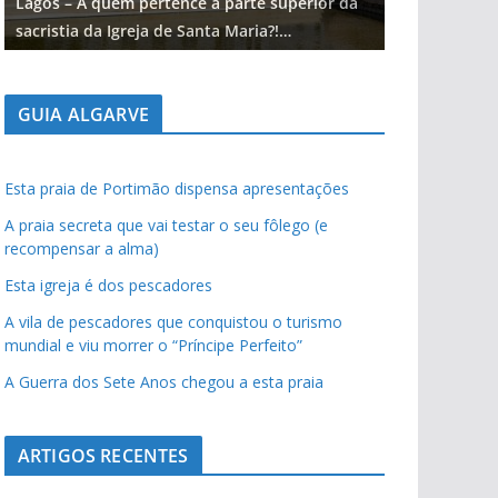
Lagos – A quem pertence a parte superior da
Lagos – A qu
sacristia da Igreja de Santa Maria?!…
sacristia da 
GUIA ALGARVE
Esta praia de Portimão dispensa apresentações
A praia secreta que vai testar o seu fôlego (e
recompensar a alma)
Esta igreja é dos pescadores
A vila de pescadores que conquistou o turismo
mundial e viu morrer o “Príncipe Perfeito”
A Guerra dos Sete Anos chegou a esta praia
ARTIGOS RECENTES