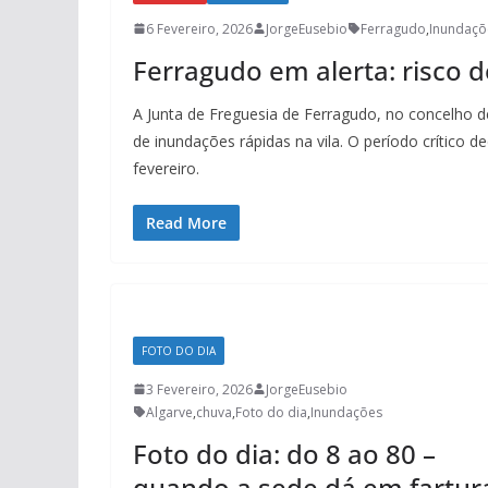
6 Fevereiro, 2026
JorgeEusebio
Ferragudo
,
Inundaçõ
Ferragudo em alerta: risco 
A Junta de Freguesia de Ferragudo, no concelho d
de inundações rápidas na vila. O período crítico 
fevereiro.
Read More
FOTO DO DIA
3 Fevereiro, 2026
JorgeEusebio
Algarve
,
chuva
,
Foto do dia
,
Inundações
Foto do dia: do 8 ao 80 –
quando a sede dá em fartur