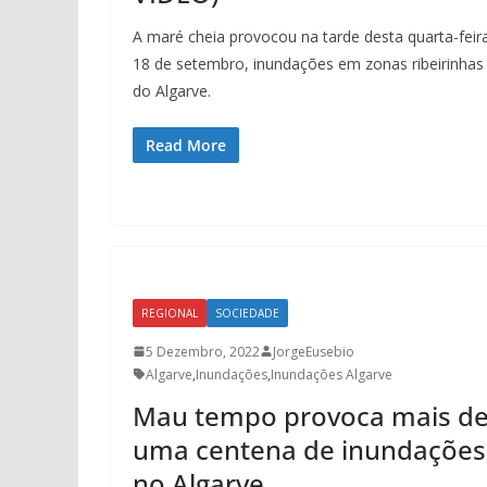
A maré cheia provocou na tarde desta quarta-feir
18 de setembro, inundações em zonas ribeirinhas
do Algarve.
Read More
REGIONAL
SOCIEDADE
5 Dezembro, 2022
JorgeEusebio
Algarve
,
Inundações
,
Inundações Algarve
Mau tempo provoca mais d
uma centena de inundações
no Algarve