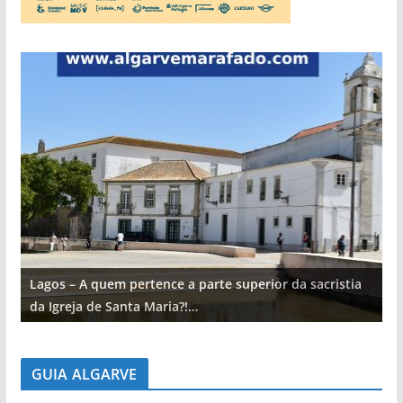
Lagos – A quem pertence a parte superior da sacristia
L
da Igreja de Santa Maria?!…
d
GUIA ALGARVE