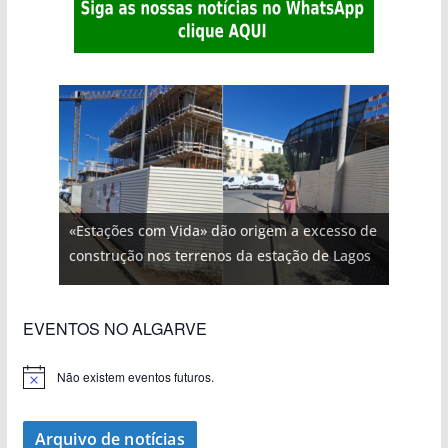
«Estações com Vida» dão origem a excesso de
construção nos terrenos da estação de Lagos
EVENTOS NO ALGARVE
Não existem eventos futuros.
A
v
i
s
Arquivo de notícias
o