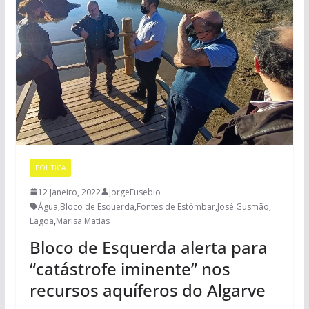
POLÍTICA
12 Janeiro, 2022
JorgeEusebio
Água
,
Bloco de Esquerda
,
Fontes de Estômbar
,
José Gusmão
,
Lagoa
,
Marisa Matias
Bloco de Esquerda alerta para
“catástrofe iminente” nos
recursos aquíferos do Algarve