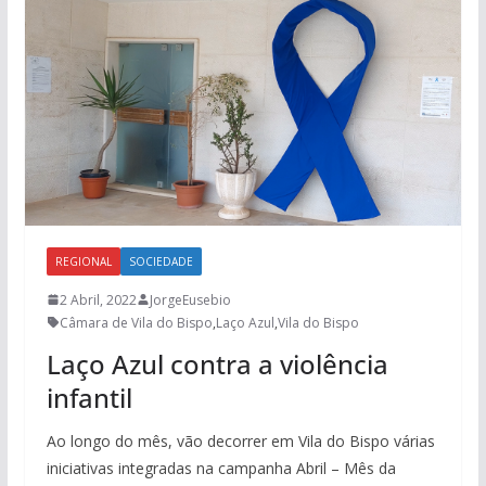
REGIONAL
SOCIEDADE
2 Abril, 2022
JorgeEusebio
Câmara de Vila do Bispo
,
Laço Azul
,
Vila do Bispo
Laço Azul contra a violência
infantil
Ao longo do mês, vão decorrer em Vila do Bispo várias
iniciativas integradas na campanha Abril – Mês da