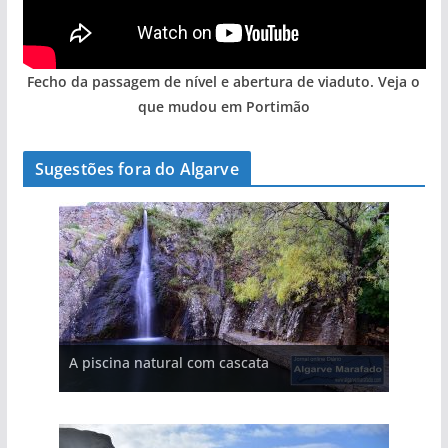
Fecho da passagem de nível e abertura de viaduto. Veja o
que mudou em Portimão
Sugestões fora do Algarve
A aldeia mais portuguesa de Portugal (com
A piscina natural com cascata
vídeo)
As portas do rio Tejo (com vídeo)