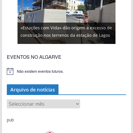
«Estações com Vida» dão origem a excesso de
construção nos terrenos da estação de Lagos
EVENTOS NO ALGARVE
Não existem eventos futuros.
A
v
i
s
Arquivo de notícias
o
A
r
q
pub
u
i