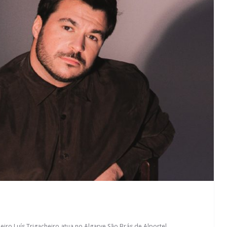
heiro
,
Luís Trigacheiro atua no Algarve
,
São Brás de Alportel