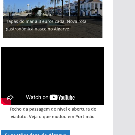
Projeto milionário: investimento de 108
Tapas do mar a 3 euros cada. Nova rota
milhões de euros na construção de dois
Milagre da água. Fontes emblemáticas do
Foto do dia: uma cidade algarvia que cresceu
Tempestades roubam areia de praias e põem
gastronómica nasce no Algarve
hotéis (com vídeo)
Algarve voltam a ter vida (com vídeo)
entre redes e fábricas
arribas em risco no Algarve (com vídeo)
Fecho da passagem de nível e abertura de
viaduto. Veja o que mudou em Portimão