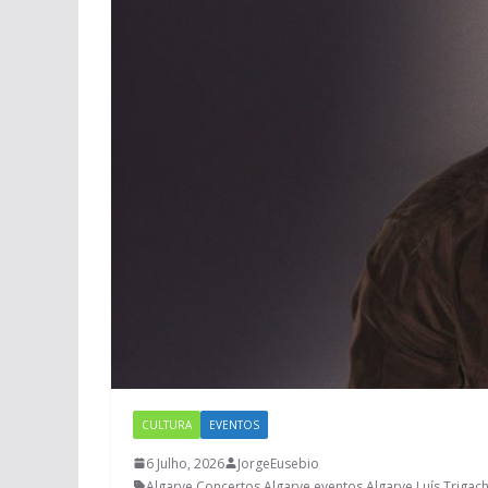
CULTURA
EVENTOS
6 Julho, 2026
JorgeEusebio
Algarve
,
Concertos Algarve
,
eventos Algarve
,
Luís Trigac