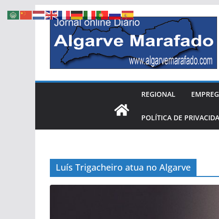
Skip
to
content
REGIONAL
EMPRE
POLÍTICA DE PRIVACID
Luís Trigacheiro atua no Algarve