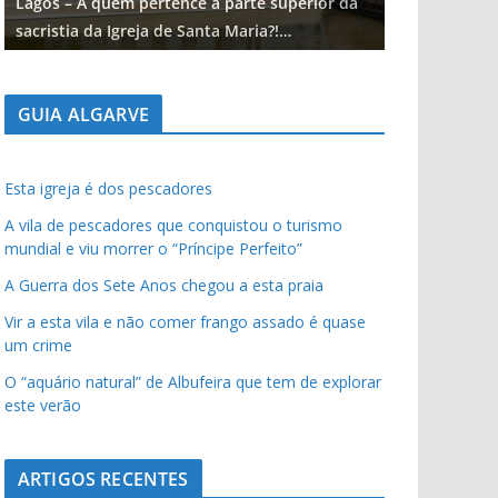
Lagos – A quem pertence a parte superior da
Lagos – A qu
sacristia da Igreja de Santa Maria?!…
sacristia da 
GUIA ALGARVE
Esta igreja é dos pescadores
A vila de pescadores que conquistou o turismo
mundial e viu morrer o “Príncipe Perfeito”
A Guerra dos Sete Anos chegou a esta praia
Vir a esta vila e não comer frango assado é quase
um crime
O “aquário natural” de Albufeira que tem de explorar
este verão
ARTIGOS RECENTES