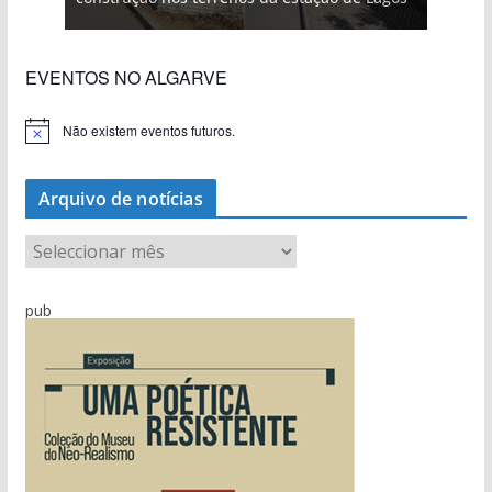
EVENTOS NO ALGARVE
Não existem eventos futuros.
A
v
i
s
Arquivo de notícias
o
A
r
q
pub
u
i
v
o
d
e