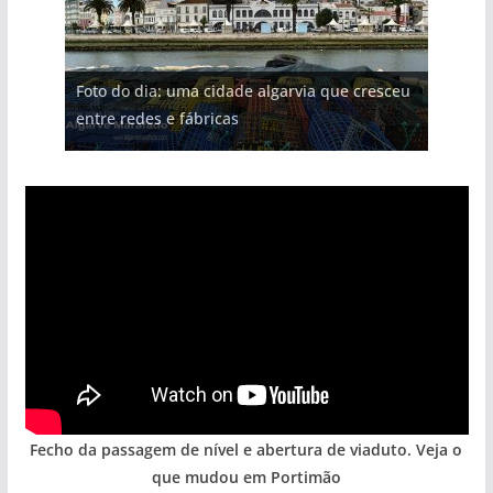
Projeto milionário: investimento de 108
Foto do dia: uma cidade algarvia que cresceu
Tempestades roubam areia de praias e põem
Milagre da água. Fontes emblemáticas do
milhões de euros na construção de dois
Tapas do mar a 3 euros cada. Nova rota
entre redes e fábricas
arribas em risco no Algarve (com vídeo)
Algarve voltam a ter vida (com vídeo)
hotéis (com vídeo)
gastronómica nasce no Algarve
Fecho da passagem de nível e abertura de viaduto. Veja o
que mudou em Portimão