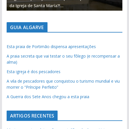
da Igreja de Santa Maria?!…
d
GUIA ALGARVE
Esta praia de Portimão dispensa apresentações
A praia secreta que vai testar o seu fôlego (e recompensar a
alma)
Esta igreja é dos pescadores
A vila de pescadores que conquistou o turismo mundial e viu
morrer o “Príncipe Perfeito”
A Guerra dos Sete Anos chegou a esta praia
ARTIGOS RECENTES