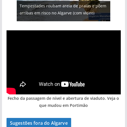
Tempestades roubam areia de praias e põem
Milagre da água. Fontes emblemáticas do
Tapas do mar a 3 euros cada. Nova rota
Foto do dia: uma cidade algarvia que cresceu
milhões de euros na construção de dois
arribas em risco no Algarve (com vídeo)
Algarve voltam a ter vida (com vídeo)
gastronómica nasce no Algarve
entre redes e fábricas
hotéis (com vídeo)
Fecho da passagem de nível e abertura de viaduto. Veja o
que mudou em Portimão
Sugestões fora do Algarve