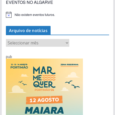
EVENTOS NO ALGARVE
Não existem eventos futuros.
A
v
i
s
Arquivo de notícias
o
A
r
q
pub
u
i
v
o
d
e
n
o
t