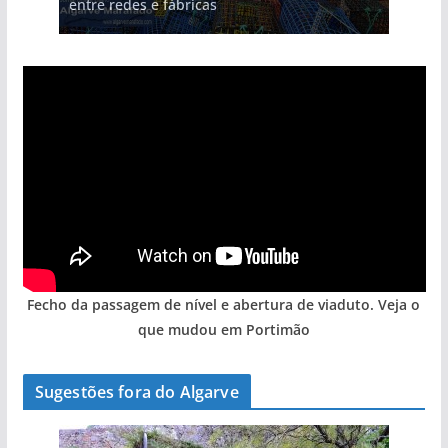
entre redes e fábricas
arribas em risco no Algarve (com vídeo)
hotéis (com vídeo)
gastronómica nasce no Algarve
Algarve voltam a ter vida (com vídeo)
Fecho da passagem de nível e abertura de viaduto. Veja o
que mudou em Portimão
Sugestões fora do Algarve