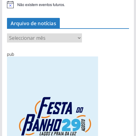
Não existem eventos futuros.
A
v
i
s
Arquivo de notícias
o
A
r
q
pub
u
i
v
o
d
e
n
o
t
í
c