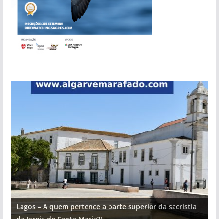
Lagos – A quem pertence a parte superior da sacristia
L
da Igreja de Santa Maria?!…
d