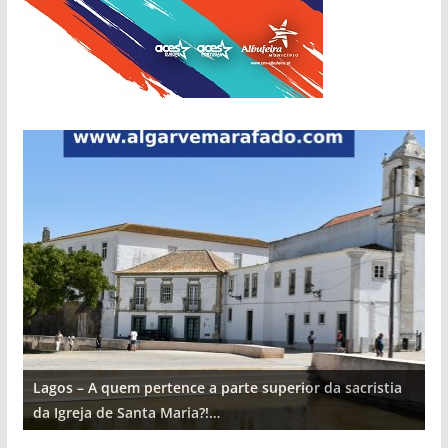
Lagos – A quem pertence a parte superior da sacristia
L
da Igreja de Santa Maria?!…
d