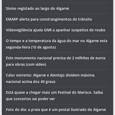
Os eventos que animam o Algarve (semana de 10 a 16 de
agosto)
Sismos, detenções e cortes de água. Vai ser assim o dia no
Algarve (segunda-feira, 10 de agosto)
Dois sismos durante a madrugada no Sul do País. Um
deles foi sentido
Sismo registado ao largo do Algarve
EMARP alerta para constrangimentos de trânsito
Videovigilância ajuda GNR a apanhar suspeitos de roubo
O tempo e a temperatura da água do mar no Algarve esta
segunda-feira (10 de agosto)
Este monumento nacional precisa de 2 milhões de euros
para obras (com vídeo)