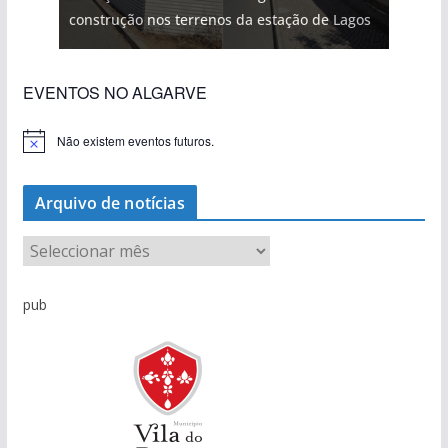
construção nos terrenos da estação de Lagos
EVENTOS NO ALGARVE
Não existem eventos futuros.
A
v
i
s
Arquivo de notícias
o
A
r
q
pub
u
i
v
o
d
e