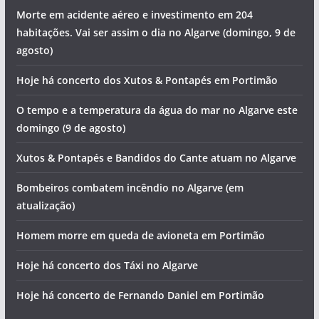
Calor extremo: Algarve e Alentejo dividem máxima
nacional acima dos 40 graus
Está quase a chegar mais um Festival do Marisco. Saiba
que concertos vai poder ver
Foto do dia: a praia que é um postal ilustrado do Algarve
Morte em acidente aéreo e investimento em 204
habitações. Vai ser assim o dia no Algarve (domingo, 9 de
agosto)
Hoje há concerto dos Xutos & Pontapés em Portimão
O tempo e a temperatura da água do mar no Algarve este
domingo (9 de agosto)
Xutos & Pontapés e Bandidos do Cante atuam no Algarve
Bombeiros combatem incêndio no Algarve (em