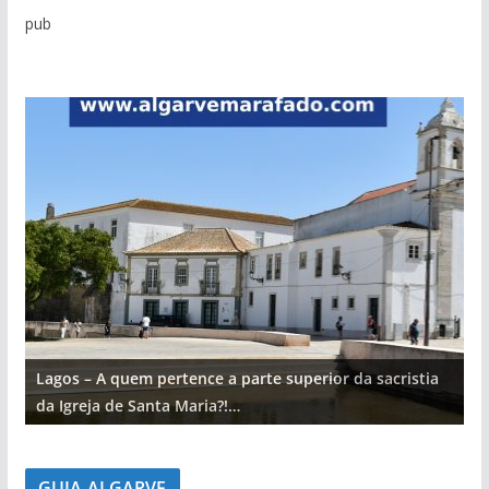
pub
Lagos – A quem pertence a parte superior da sacristia
L
da Igreja de Santa Maria?!…
d
GUIA ALGARVE