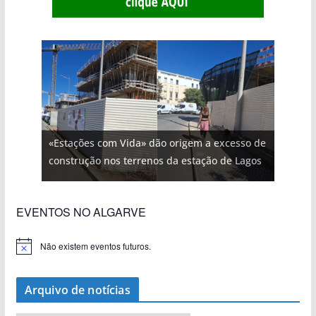
«Estações com Vida» dão origem a excesso de
construção nos terrenos da estação de Lagos
EVENTOS NO ALGARVE
Não existem eventos futuros.
A
v
i
s
Arquivo de notícias
o