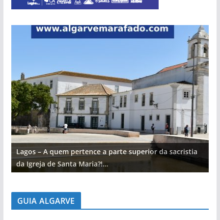
Lagos – A quem pertence a parte superior da sacristia
L
da Igreja de Santa Maria?!…
d
GUIA ALGARVE