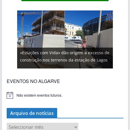
«Estações com Vida» dão origem a excesso de
construção nos terrenos da estação de Lagos
EVENTOS NO ALGARVE
Não existem eventos futuros.
A
v
i
s
Arquivo de notícias
o
A