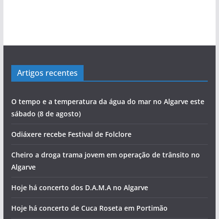
Sabino Pereira e as histórias da pesca do
Salvador Varela: De África para a Praia da
Carlos Café: “Juventude atual não é geração
Mário Freitas: O homem que conseguia levar o
Ilídio Martins: O único homem que conseguiu
Marcolino Palma é testemunha privilegiada da
Viagem pelo comércio portimonense com
bacalhau
Rocha com escala no Alasca
perdida”
povo às assembleias políticas
‘roubar’ a Junta de Portimão ao PS
evolução de Alvor
Cândido Glória
Artigos recentes
O tempo e a temperatura da água do mar no Algarve este
sábado (8 de agosto)
Odiáxere recebe Festival de Folclore
Cheiro a droga trama jovem em operação de trânsito no
Algarve
Hoje há concerto dos D.A.M.A no Algarve
Hoje há concerto de Cuca Roseta em Portimão