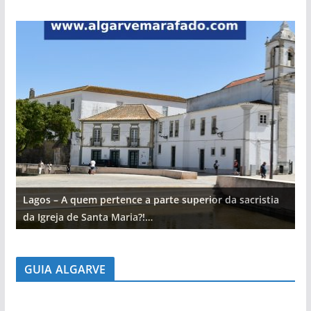
Lagos – A quem pertence a parte superior da sacristia
L
da Igreja de Santa Maria?!…
d
GUIA ALGARVE