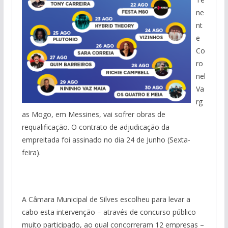
ne
nt
e
Co
ro
nel
Va
rg
as Mogo, em Messines, vai sofrer obras de
requalificação. O contrato de adjudicação da
empreitada foi assinado no dia 24 de Junho (Sexta-
feira).
A Câmara Municipal de Silves escolheu para levar a
cabo esta intervenção – através de concurso público
muito participado, ao qual concorreram 12 empresas –