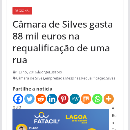
REGIONAL
Câmara de Silves gasta
88 mil euros na
requalificação de uma
rua
1 Julho, 2016
JorgeEusebio
Câmara de Silves
,
empreitada
,
Messines
,
Requalificação
,
Silves
Partilhe a notícia
pub
A
Ru
a
Te