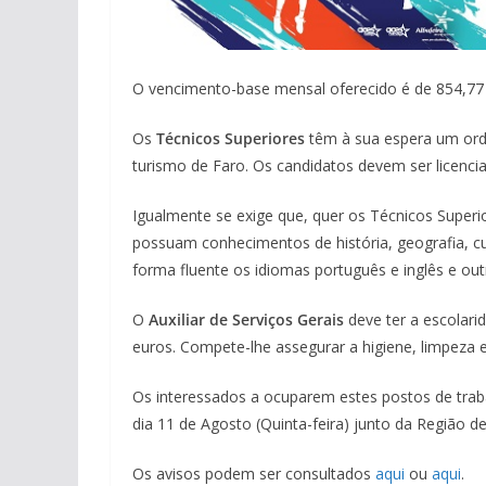
O vencimento-base mensal oferecido é de 854,77
pub
Os
Técnicos Superiores
têm à sua espera um ord
turismo de Faro. Os candidatos devem ser licenci
Igualmente se exige que, quer os Técnicos Superi
possuam conhecimentos de história, geografia, c
forma fluente os idiomas português e inglês e out
O
Auxiliar de Serviços Gerais
deve ter a escolari
euros. Compete-lhe assegurar a higiene, limpeza 
Os interessados a ocuparem estes postos de trab
dia 11 de Agosto (Quinta-feira) junto da Região d
Os avisos podem ser consultados
aqui
ou
aqui
.