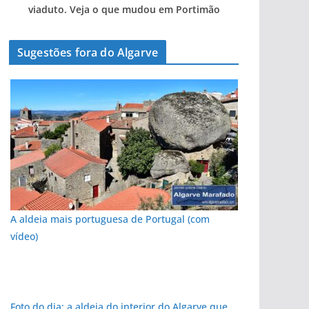
viaduto. Veja o que mudou em Portimão
Sugestões fora do Algarve
A aldeia mais portuguesa de Portugal (com
vídeo)
Foto do dia: a aldeia do interior do Algarve que