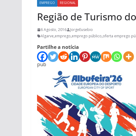
EMPREGO
REGIONAL
Região de Turismo do 
6 Agosto, 2016
JorgeEusebio
Algarve
,
emprego
,
emprego público
,
oferta emprego pú
Partilhe a notícia
pub