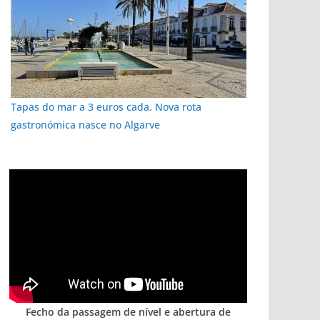
Tapas do mar a 3 euros cada. Nova rota
gastronómica nasce no Algarve
Fecho da passagem de nível e abertura de