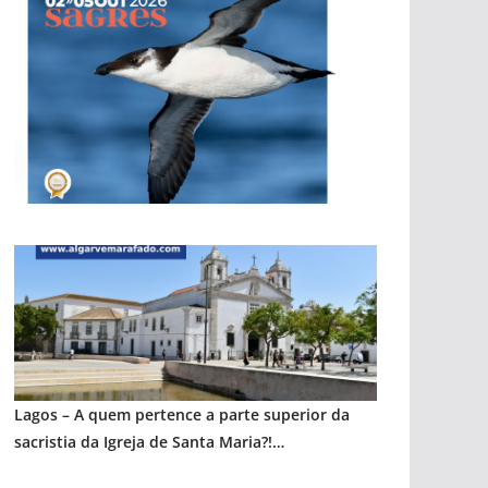
pub
pub
pub
Lagos – A quem pertence a parte superior da
sacristia da Igreja de Santa Maria?!…