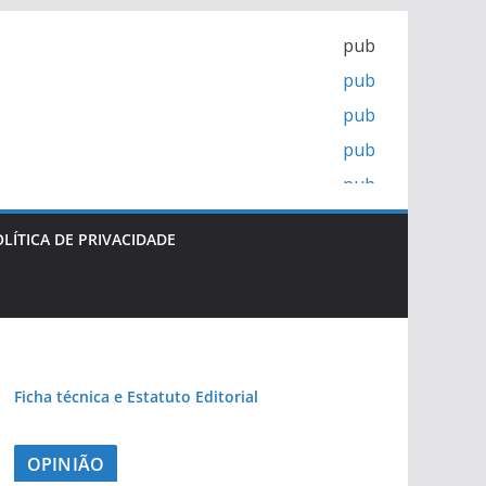
pub
pub
pub
pub
pub
LÍTICA DE PRIVACIDADE
Ficha técnica e Estatuto Editorial
OPINIÃO