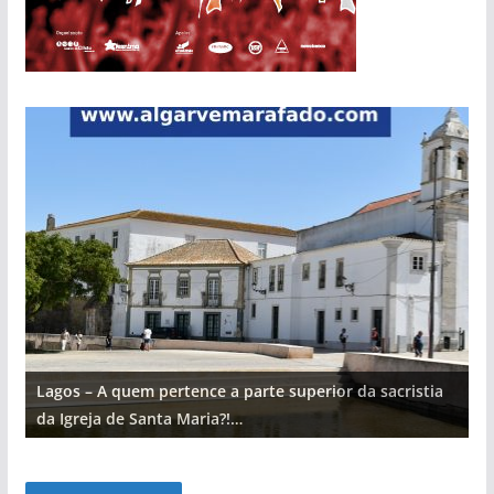
Lagos – A quem pertence a parte superior da sacristia
L
da Igreja de Santa Maria?!…
d