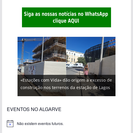
«Estações com Vida» dão origem a excesso de
construção nos terrenos da estação de Lagos
EVENTOS NO ALGARVE
Não existem eventos futuros.
A
v