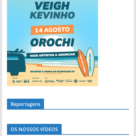
a
s
Reportagens
OS NOSSOS VÍDEOS