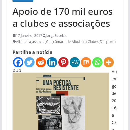
Apoio de 170 mil euros
a clubes e associações
17 Janeiro, 2017
JorgeEusebio
Albufeira
,
associações
,
câmara de Albufeira
,
Clubes
,
Desporto
Partilhe a notícia
pub
Ao
lon
go
de
20
16,
a
Câ
m