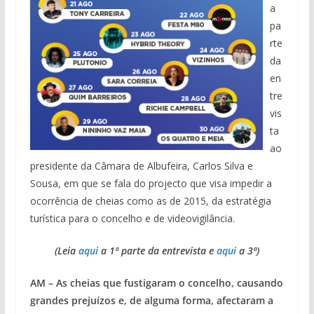
a
pa
rte
da
en
tre
vis
ta
ao
presidente da Câmara de Albufeira, Carlos Silva e
Sousa, em que se fala do projecto que visa impedir a
ocorrência de cheias como as de 2015, da estratégia
turística para o concelho e de videovigilância.
(Leia
aqui
a 1ª parte da entrevista e
aqui
a 3ª)
AM – As cheias que fustigaram o concelho, causando
grandes prejuízos e, de alguma forma, afectaram a