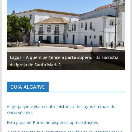
Lagos – A quem pertence a parte superior da sacristia
L
da Igreja de Santa Maria?!…
d
GUIA ALGARVE
A igreja que vigia o centro histórico de Lagos há mais de
cinco séculos
Esta praia de Portimão dispensa apresentações