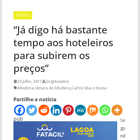
POLÍTICA
“Já digo há bastante
tempo aos hoteleiros
para subirem os
preços”
23 Julho, 2017
JorgeEusebio
Albufeira
,
câmara de Albufeira
,
Carlos Silva e Sousa
Partilhe a notícia
pub
Se
gu
nd