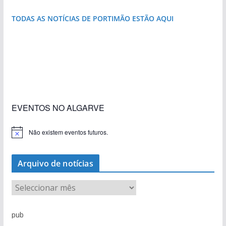
TODAS AS NOTÍCIAS DE PORTIMÃO ESTÃO AQUI
«Estações com Vida» dão origem a excesso de
construção nos terrenos da estação de Lagos
EVENTOS NO ALGARVE
Não existem eventos futuros.
A
v
i
s
Arquivo de notícias
o
A
r
q
pub
u