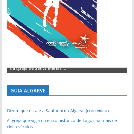
Lagos – A quem pertence a parte superior da sacristia
L
da Igreja de Santa Maria?!…
d
GUIA ALGARVE
Dizem que esta é a Santorini do Algarve (com vídeo)
A igreja que vigia o centro histórico de Lagos há mais de
cinco séculos