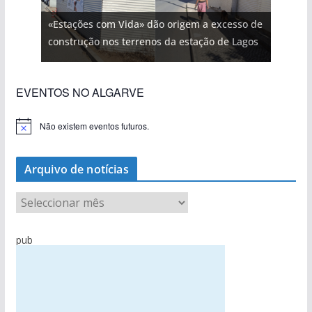
«Estações com Vida» dão origem a excesso de
construção nos terrenos da estação de Lagos
EVENTOS NO ALGARVE
Não existem eventos futuros.
A
v
i
s
Arquivo de notícias
o
A
r
q
pub
u
i
v
o