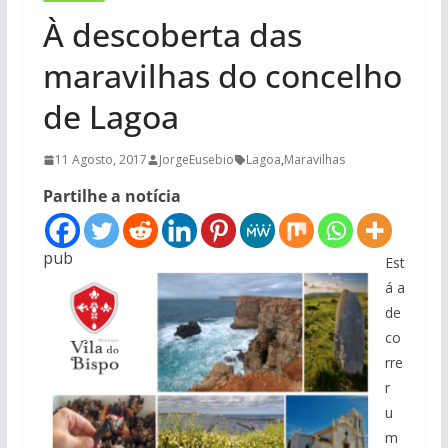
À descoberta das
maravilhas do concelho
de Lagoa
11 Agosto, 2017
JorgeEusebio
Lagoa
,
Maravilhas
Partilhe a notícia
pub
Est
á a
de
co
rre
r
u
m