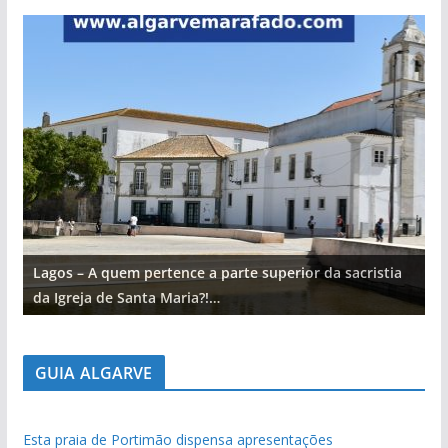
Lagos – A quem pertence a parte superior da sacristia
L
da Igreja de Santa Maria?!…
d
GUIA ALGARVE
Esta praia de Portimão dispensa apresentações