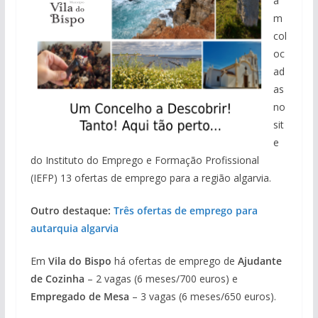
a
m
col
oc
ad
as
no
sit
e
do Instituto do Emprego e Formação Profissional
(IEFP) 13 ofertas de emprego para a região algarvia.
Outro destaque:
Três ofertas de emprego para
autarquia algarvia
Em
Vila do Bispo
há ofertas de emprego de
Ajudante
de Cozinha
– 2 vagas (6 meses/700 euros) e
Empregado de Mesa
– 3 vagas (6 meses/650 euros).