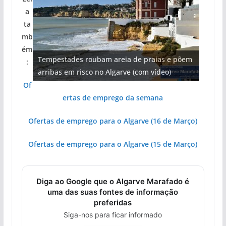
a
ta
mb
Projeto milionário: investimento de 108
ém
Tempestades roubam areia de praias e põem
Tapas do mar a 3 euros cada. Nova rota
Foto do dia: uma cidade algarvia que cresceu
milhões de euros na construção de dois
Milagre da água. Fontes emblemáticas do
:
arribas em risco no Algarve (com vídeo)
gastronómica nasce no Algarve
entre redes e fábricas
hotéis (com vídeo)
Algarve voltam a ter vida (com vídeo)
Of
ertas de emprego da semana
Ofertas de emprego para o Algarve (16 de Março)
Ofertas de emprego para o Algarve (15 de Março)
Diga ao Google que o Algarve Marafado é
uma das suas fontes de informação
preferidas
Siga-nos para ficar informado