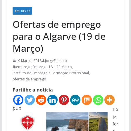
EMPREGO
Ofertas de emprego
para o Algarve (19 de
Março)
19 Março, 2018
JorgeEusebio
emprego
,
Emprego 18 a 23 Março
,
Instituto do Emprego e Formação Profissional
,
ofertas de emprego
Partilhe a notícia
pub
Ho
je
for