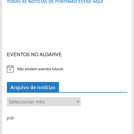
TODAS AS NOTÍCIAS DE PORTIMÃO ESTÃO AQUI
«Estações com Vida» dão origem a excesso de
construção nos terrenos da estação de Lagos
EVENTOS NO ALGARVE
Não existem eventos futuros.
A
v
i
s
Arquivo de notícias
o
A
r
q
pub
u
i