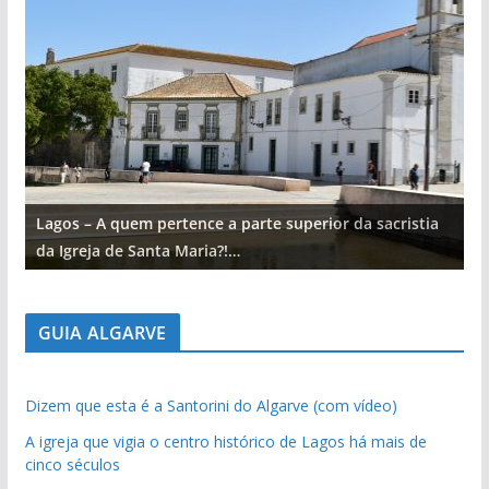
Lagos – A quem pertence a parte superior da sacristia
L
da Igreja de Santa Maria?!…
d
GUIA ALGARVE
Dizem que esta é a Santorini do Algarve (com vídeo)
A igreja que vigia o centro histórico de Lagos há mais de
cinco séculos