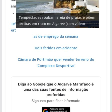
ém
Projeto milionário: investimento de 108
:
Tempestades roubam areia de praias e põem
Tapas do mar a 3 euros cada. Nova rota
Foto do dia: uma cidade algarvia que cresceu
milhões de euros na construção de dois
Milagre da água. Fontes emblemáticas do
arribas em risco no Algarve (com vídeo)
gastronómica nasce no Algarve
entre redes e fábricas
hotéis (com vídeo)
Algarve voltam a ter vida (com vídeo)
Of
ert
as de emprego da semana
Dois feridos em acidente
Câmara de Portimão quer vender terreno do
‘Complexo Desportivo’
Diga ao Google que o Algarve Marafado é
uma das suas fontes de informação
preferidas
Siga-nos para ficar informado