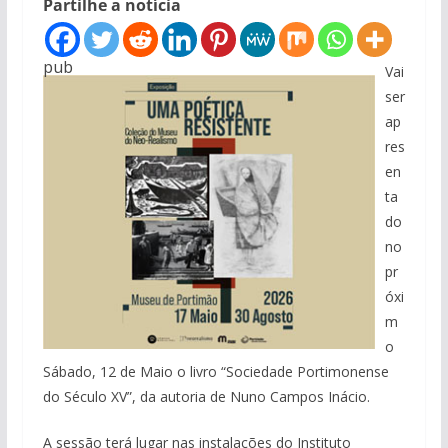
Partilhe a notícia
pub
Vai
ser
ap
res
en
ta
do
no
pr
óxi
m
o
Sábado, 12 de Maio o livro “Sociedade Portimonense
do Século XV”, da autoria de Nuno Campos Inácio.
A sessão terá lugar nas instalações do Instituto