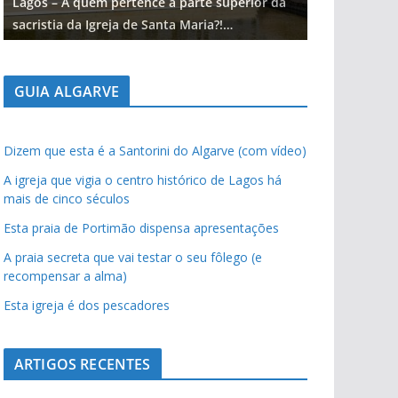
Lagos – A quem pertence a parte superior da
Lagos – A qu
sacristia da Igreja de Santa Maria?!…
sacristia da 
GUIA ALGARVE
Dizem que esta é a Santorini do Algarve (com vídeo)
A igreja que vigia o centro histórico de Lagos há
mais de cinco séculos
Esta praia de Portimão dispensa apresentações
A praia secreta que vai testar o seu fôlego (e
recompensar a alma)
Esta igreja é dos pescadores
ARTIGOS RECENTES