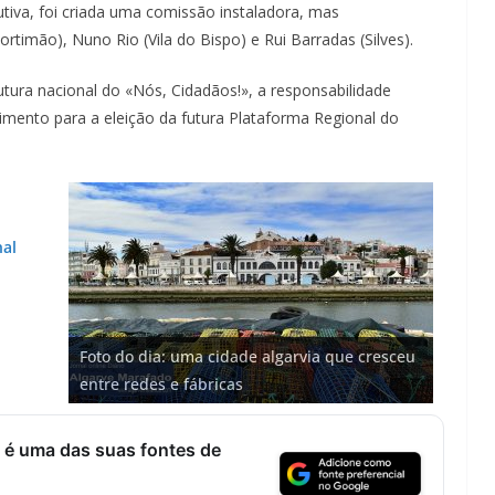
Lagos – A quem pertence a parte superior da
tiva, foi criada uma comissão instaladora, mas
sacristia da Igreja de Santa Maria?!…
ortimão), Nuno Rio (Vila do Bispo) e Rui Barradas (Silves).
rutura nacional do «Nós, Cidadãos!», a responsabilidade
dimento para a eleição da futura Plataforma Regional do
nal
Projeto milionário: investimento de 108
Foto do dia: uma cidade algarvia que cresceu
milhões de euros na construção de dois
Milagre da água. Fontes emblemáticas do
Tapas do mar a 3 euros cada. Nova rota
Tempestades roubam areia de praias e põem
entre redes e fábricas
hotéis (com vídeo)
Algarve voltam a ter vida (com vídeo)
gastronómica nasce no Algarve
arribas em risco no Algarve (com vídeo)
 é uma das suas fontes de