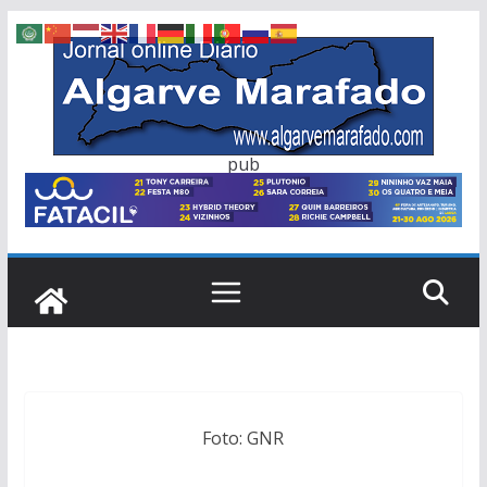
Skip
to
content
pub
Foto: GNR