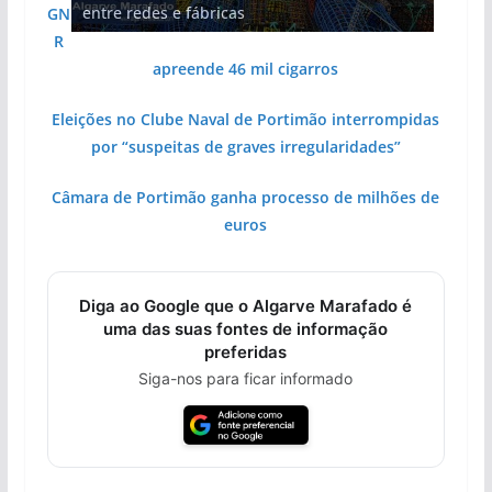
entre redes e fábricas
arribas em risco no Algarve (com vídeo)
Algarve voltam a ter vida (com vídeo)
gastronómica nasce no Algarve
hotéis (com vídeo)
GN
R
apreende 46 mil cigarros
Eleições no Clube Naval de Portimão interrompidas
por “suspeitas de graves irregularidades”
Câmara de Portimão ganha processo de milhões de
euros
Diga ao Google que o Algarve Marafado é
uma das suas fontes de informação
preferidas
Siga-nos para ficar informado