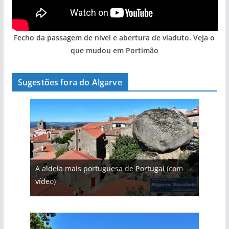
Fecho da passagem de nível e abertura de viaduto. Veja o
que mudou em Portimão
Sugestões fora do Algarve
A aldeia mais portuguesa de Portugal (com
vídeo)
As portas do rio Tejo (com vídeo)
A piscina natural com cascata