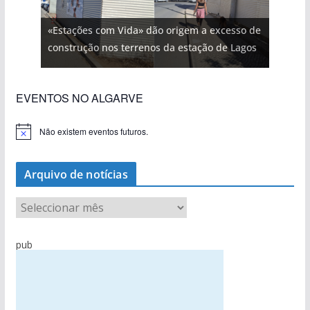
«Estações com Vida» dão origem a excesso de
construção nos terrenos da estação de Lagos
EVENTOS NO ALGARVE
Não existem eventos futuros.
A
v
i
s
Arquivo de notícias
o
A
r
q
pub
u
i
v
o