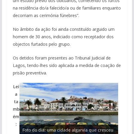
um estudo prévio dos obituários, cometendo os furtos
na residência do/a falecido/a ou de familiares enquanto
decorriam as cerimónia fúnebres”.
No âmbito da ação foi ainda constituído arguido um
homem de 30 anos, indiciado como receptador dos
objectos furtados pelo grupo.
Os detidos foram presentes ao Tribunal Judicial de
Lagos, tendo-lhes sido aplicada a medida de coação de
prisão preventiva.
Lei
a
ta
mb
ém
Projeto milionário: investimento de 108
:
Foto do dia: uma cidade algarvia que cresceu
Tempestades roubam areia de praias e põem
Milagre da água. Fontes emblemáticas do
Tapas do mar a 3 euros cada. Nova rota
milhões de euros na construção de dois