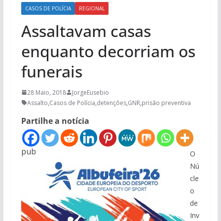
CASOS DE POLÍCIA
REGIONAL
Assaltavam casas
enquanto decorriam os
funerais
28 Maio, 2018
JorgeEusebio
Assalto
,
Casos de Polícia
,
detenções
,
GNR
,
prisão preventiva
Partilhe a notícia
pub
O
Nú
cle
o
de
Inv