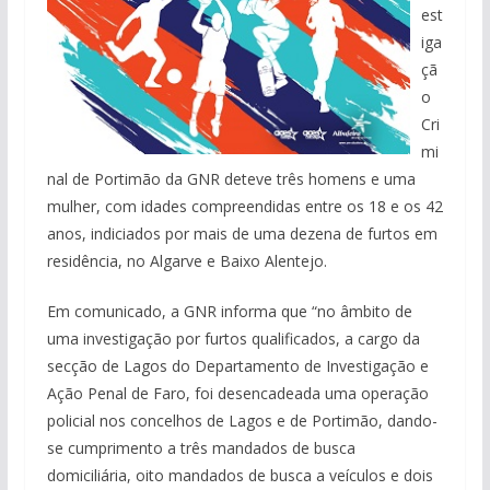
est
iga
çã
o
Cri
mi
nal de Portimão da GNR deteve três homens e uma
mulher, com idades compreendidas entre os 18 e os 42
anos, indiciados por mais de uma dezena de furtos em
residência, no Algarve e Baixo Alentejo.
Em comunicado, a GNR informa que “no âmbito de
uma investigação por furtos quali
ficados, a cargo da
secção de Lagos do Departamento de Investigação e
Ação Penal de Faro, foi desencadeada uma operação
policial nos concelhos de Lagos e de Portimão, dando-
se cumprimento a três mandados de busca
domiciliária, oito mandados de busca a veículos e dois