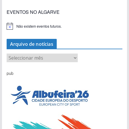
EVENTOS NO ALGARVE
Não existem eventos futuros.
A
v
i
s
Arquivo de notícias
o
A
r
q
pub
u
i
v
o
d
e
n
o