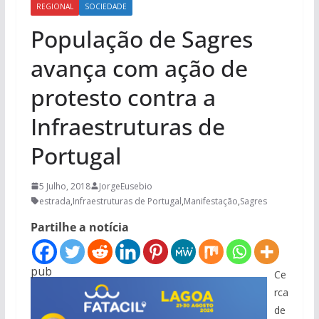
REGIONAL
SOCIEDADE
População de Sagres
avança com ação de
protesto contra a
Infraestruturas de
Portugal
5 Julho, 2018
JorgeEusebio
estrada
,
Infraestruturas de Portugal
,
Manifestação
,
Sagres
Partilhe a notícia
pub
Ce
rca
de