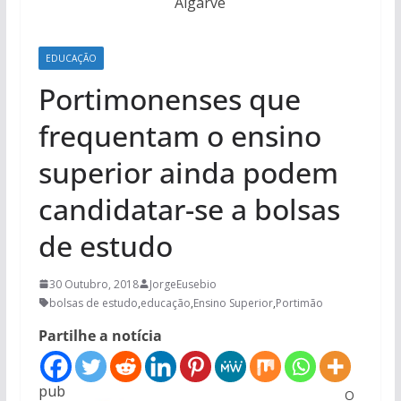
Algarve
EDUCAÇÃO
Portimonenses que
frequentam o ensino
superior ainda podem
candidatar-se a bolsas
de estudo
30 Outubro, 2018
JorgeEusebio
bolsas de estudo
,
educação
,
Ensino Superior
,
Portimão
Partilhe a notícia
pub
O