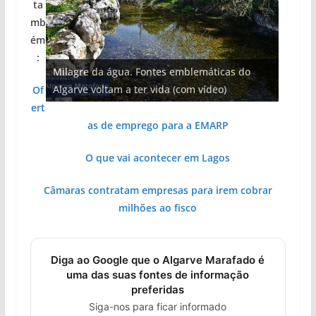
ta
mb
ém
Projeto milionário: investimento de 108
:
Milagre da água. Fontes emblemáticas do
Tapas do mar a 3 euros cada. Nova rota
milhões de euros na construção de dois
Tempestades roubam areia de praias e põem
Foto do dia: uma cidade algarvia que cresceu
Algarve voltam a ter vida (com vídeo)
gastronómica nasce no Algarve
hotéis (com vídeo)
arribas em risco no Algarve (com vídeo)
entre redes e fábricas
Of
ert
as de emprego para a EMARP
O que vai acontecer em Lagos
Câmaras contratam empresas para irem cobrar
milhões ao fisco
Diga ao Google que o Algarve Marafado é
uma das suas fontes de informação
preferidas
Siga-nos para ficar informado