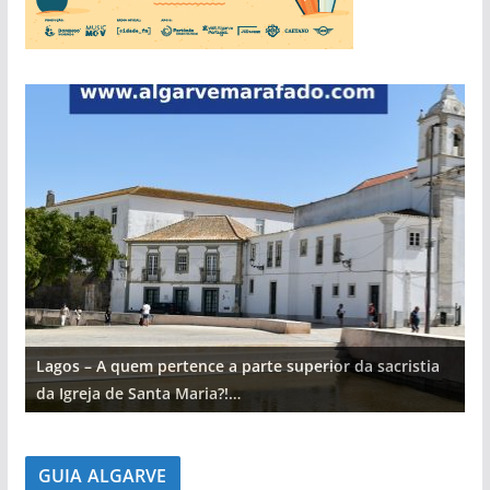
Lagos – A quem pertence a parte superior da sacristia
L
da Igreja de Santa Maria?!…
d
GUIA ALGARVE