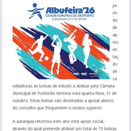
pe
río
do
de
ap
res
en
taç
ão
de
ca
ndidaturas às bolsas de estudo a atribuir pela Câmara
Municipal de Portimão termina esta quarta-feira, 31 de
outubro. Estas bolsas são destinadas a apoiar alunos
do concelho que frequentem o ensino superior.
A autarquia retomou este ano este apoio social,
através do qual pretende atribuir um total de 15 bolsas