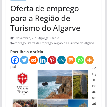
Oferta de emprego
para a Região de
Turismo do Algarve
1 Novembro, 2018
JorgeEusebio
emprego
,
Oferta de Emprego
,
Região de Turismo do Algarve
Partilhe a notícia
pub
Ar
tig
o
rel
aci
on
ad