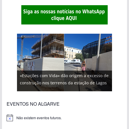
«Estações com Vida» dão origem a excesso de
construção nos terrenos da estação de Lagos
EVENTOS NO ALGARVE
Não existem eventos futuros.
A
v
i