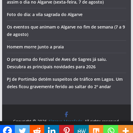
assim o dia no Algarve (sexta-feira, 7 de agosto)
Foto do dia: a vila sagrada do Algarve
Os eventos que animam o Algarve no fim de semana (7 a 9
de agosto)
Homem morre junto a praia
O programa do Festival de Aves de Sagres já saiu.
Descubra as principais novidades para 2026
PJ de Portimão detém suspeitos de tráfico em Lagos. Um
deles ficou gravemente ferido ao saltar do 2º andar
Copyright © 2026
Algarve Marafado
. All rights reserved.
Theme:
ColorMag
by ThemeGrill. Powered by
WordPress
.
Diga ao Google que o Algarve Marafado é uma das suas fontes de informação preferidas