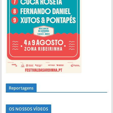
a
s
Reportagens
OS NOSSOS VÍDEOS