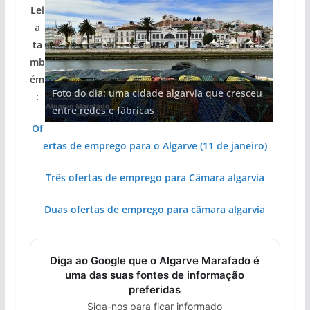
Lei
a
ta
mb
Projeto milionário: investimento de 108
ém
Foto do dia: uma cidade algarvia que cresceu
Milagre da água. Fontes emblemáticas do
milhões de euros na construção de dois
Tapas do mar a 3 euros cada. Nova rota
Tempestades roubam areia de praias e põem
:
entre redes e fábricas
Algarve voltam a ter vida (com vídeo)
hotéis (com vídeo)
gastronómica nasce no Algarve
arribas em risco no Algarve (com vídeo)
Of
ertas de emprego para o Algarve (11 de janeiro)
Três ofertas de emprego para Câmara algarvia
Duas ofertas de emprego para câmara algarvia
Diga ao Google que o Algarve Marafado é
uma das suas fontes de informação
preferidas
Siga-nos para ficar informado