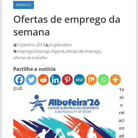
EMPREGO
Ofertas de emprego da
semana
12 Janeiro, 2019
JorgeEusebio
emprego
,
Emprego Algarve
,
ofertas de emprego
,
ofertas de trabalho
Partilhe a notícia
pub
Te
xt
o
rel
aci
on
ad