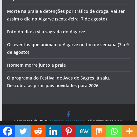
Morte na praia e detenções por tráfico de droga. Vai ser
assim o dia no Algarve (sexta-feira, 7 de agosto)
Foto do dia: a vila sagrada do Algarve
Os eventos que animam o Algarve no fim de semana (7 a 9
de agosto)
Homem morre junto a praia
O programa do Festival de Aves de Sagres já saiu.
Descubra as principais novidades para 2026
Copyright © 2026
Algarve Marafado
. All rights reserved.
Theme:
ColorMag
by ThemeGrill. Powered by
WordPress
.
Diga ao Google que o Algarve Marafado é uma das suas fontes de informação preferidas