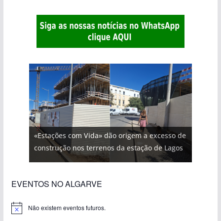
«Estações com Vida» dão origem a excesso de
construção nos terrenos da estação de Lagos
EVENTOS NO ALGARVE
Não existem eventos futuros.
A
v