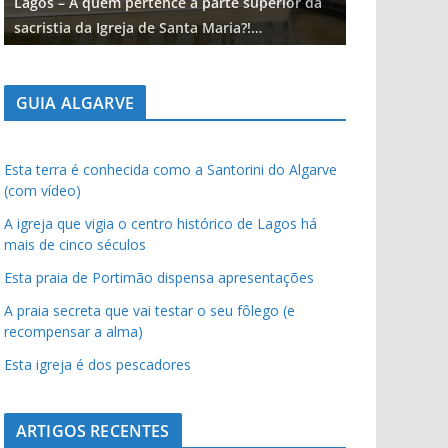
Lagos – A quem pertence a parte superior da
Lagos – A qu
sacristia da Igreja de Santa Maria?!…
sacristia da 
GUIA ALGARVE
Esta terra é conhecida como a Santorini do Algarve
(com vídeo)
A igreja que vigia o centro histórico de Lagos há
mais de cinco séculos
Esta praia de Portimão dispensa apresentações
A praia secreta que vai testar o seu fôlego (e
recompensar a alma)
Esta igreja é dos pescadores
ARTIGOS RECENTES