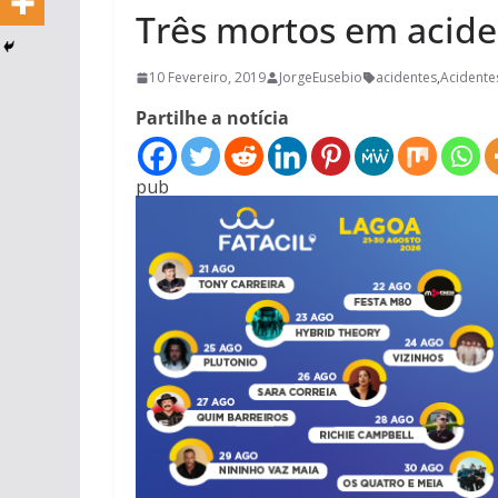
Três mortos em acide
10 Fevereiro, 2019
JorgeEusebio
acidentes
,
Acidente
Partilhe a notícia
pub