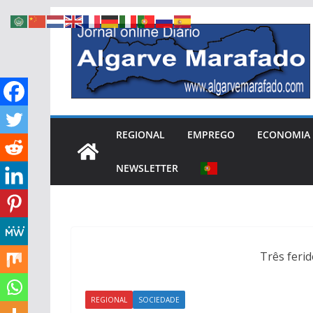
Skip
to
content
REGIONAL
EMPREGO
ECONOMIA
NEWSLETTER
Três ferid
REGIONAL
SOCIEDADE