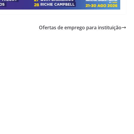
Lagos – A quem pertence a parte superior da
sacristia da Igreja de Santa Maria?!…
Ofertas de emprego para instituição