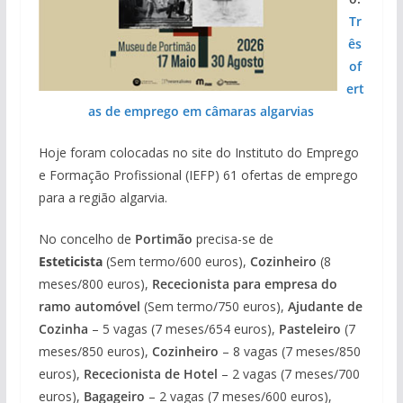
Tr
ês
of
ert
as de emprego em câmaras algarvias
Hoje foram colocadas no site do Instituto do Emprego
e Formação Profissional (IEFP) 61 ofertas de emprego
para a região algarvia.
No concelho de
Portimão
precisa-se de
Esteticista
(Sem termo/600 euros),
Cozinheiro
(8
meses/800 euros),
Rececionista para empresa do
ramo automóvel
(Sem termo/750 euros),
Ajudante de
Cozinha
– 5 vagas (7 meses/654 euros),
Pasteleiro
(7
meses/850 euros),
Cozinheiro
– 8 vagas (7 meses/850
euros),
Rececionista de Hotel
– 2 vagas (7 meses/700
euros),
Bagageiro
– 2 vagas (7 meses/600 euros),