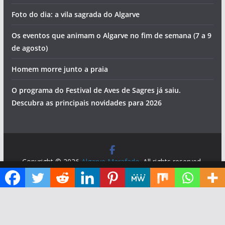
Foto do dia: a vila sagrada do Algarve
Os eventos que animam o Algarve no fim de semana (7 a 9
de agosto)
Homem morre junto a praia
O programa do Festival de Aves de Sagres já saiu.
Descubra as principais novidades para 2026
Copyright © 2026
Algarve Marafado
. All rights reserved.
Theme:
ColorMag
by ThemeGrill. Powered by
WordPress
.
Diga ao Google que o Algarve Marafado é uma das suas fontes de informação preferidas