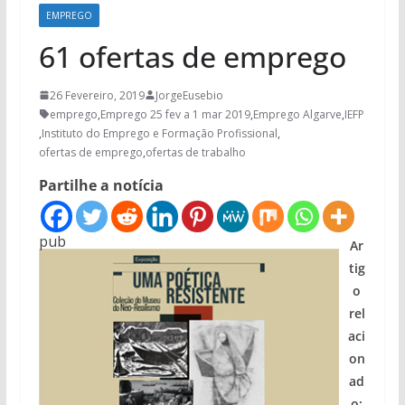
EMPREGO
61 ofertas de emprego
26 Fevereiro, 2019
JorgeEusebio
emprego
,
Emprego 25 fev a 1 mar 2019
,
Emprego Algarve
,
IEFP
,
Instituto do Emprego e Formação Profissional
,
ofertas de emprego
,
ofertas de trabalho
Partilhe a notícia
pub
Ar
tig
o
rel
aci
on
ad
o: