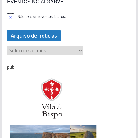
EVENTOS NO ALGARVE
Não existem eventos futuros.
A
v
i
s
Arquivo de notícias
o
A
r
q
pub
u
i
v
o
d
e
n
o
t