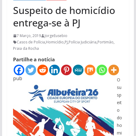
Suspeito de homicídio
entrega-se à PJ
7 Março, 2019
JorgeEusebio
Casos de Polícia
,
Homicídio
,
PJ
,
Polícia Judiciária
,
Portimão
,
Praia da Rocha
Partilhe a notícia
pub
O
su
sp
eit
o
do
ho
mi