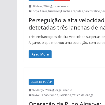
10 Maio, 2026
JorgeEusebio
Força Aérea
,
fuzileiros
,
Lanchas rápidas
,
narcotráfico
,
pe
Perseguição a alta velocida
detetadas três lanchas de n
Três embarcações de alta velocidade suspeitas d
Algarve, o que motivou uma operação, com perseg
Read More
CASOS DE POLÍCIA
26 Março, 2026
JorgeEusebio
haxixe
,
Olhão
,
Polícia Judiciária
,
tráfico de droga
Operação da PJ no Algarve: