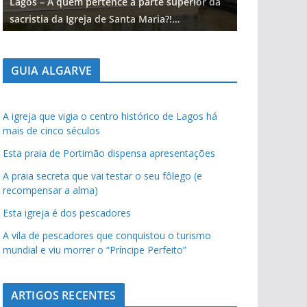
Lagos – A quem pertence a parte superior da
Lagos – A qu
sacristia da Igreja de Santa Maria?!…
sacristia da 
GUIA ALGARVE
A igreja que vigia o centro histórico de Lagos há
mais de cinco séculos
Esta praia de Portimão dispensa apresentações
A praia secreta que vai testar o seu fôlego (e
recompensar a alma)
Esta igreja é dos pescadores
A vila de pescadores que conquistou o turismo
mundial e viu morrer o “Príncipe Perfeito”
ARTIGOS RECENTES