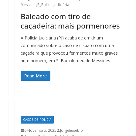
Lagos – A quem pertence a parte superior da
Messines
,
PJ
,
Polícia Judiciária
sacristia da Igreja de Santa Maria?!…
Baleado com tiro de
caçadeira: mais pormenores
A Polícia Judiciária (PJ) acaba de emitir um
comunicado sobre o caso de disparo com uma
caçadeira que provocou ferimentos muito graves
num homem, em S. Bartolomeu de Messines.
Read More
CASOS DE POLÍCIA
6 Novembro, 2025
JorgeEusebio