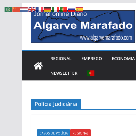
Skip
to
content
REGIONAL
EMPREGO
ECONOMIA
NEWSLETTER
Polícia Judiciária
CASOS DE POLÍCIA
REGIONAL