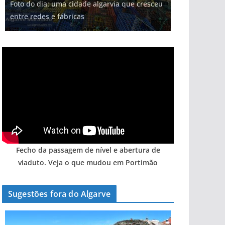
Foto do dia: uma cidade algarvia que cresceu
Tapas do mar a 3 euros cada. Nova rota
Milagre da água. Fontes emblemáticas do
milhões de euros na construção de dois
Tempestades roubam areia de praias e põem
entre redes e fábricas
gastronómica nasce no Algarve
Algarve voltam a ter vida (com vídeo)
hotéis (com vídeo)
arribas em risco no Algarve (com vídeo)
Fecho da passagem de nível e abertura de
viaduto. Veja o que mudou em Portimão
Sugestões fora do Algarve