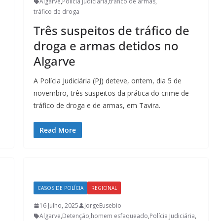
Algarve
,
Polícia Judiciária
,
tráfico de armas
,
tráfico de droga
Três suspeitos de tráfico de
droga e armas detidos no
Algarve
a
A Polícia Judiciária (PJ) deteve, ontem, dia 5 de
novembro, três suspeitos da prática do crime de
tráfico de droga e de armas, em Tavira.
Read More
CASOS DE POLÍCIA
REGIONAL
16 Julho, 2025
JorgeEusebio
Algarve
,
Detenção
,
homem esfaqueado
,
Polícia Judiciária
,