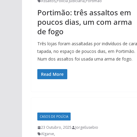
Assaltos
,
Polícia Judiciária
,
Portimão
Portimão: três assaltos em
poucos dias, um com arma
de fogo
Três lojas foram assaltadas por indivíduos de car
tapada, no espaço de poucos dias, em Portimão.
Num dos assaltos foi usada uma arma de fogo.
Read More
CASOS DE POLÍCIA
23 Outubro, 2025
JorgeEusebio
Algarve
,