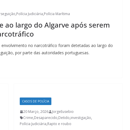
rseguição
,
Polícia Judiciária
,
Polícia Marítima
de ao largo do Algarve após serem
arcotráfico
e envolvimento no narcotráfico foram detetadas ao largo do
uição, por parte das autoridades portuguesas.
CASOS DE POLÍCIA
20 Março, 2026
JorgeEusebio
Crime
,
Desaparecido
,
Detido
,
investigação
,
Polícia Judiciária
,
Rapto e roubo