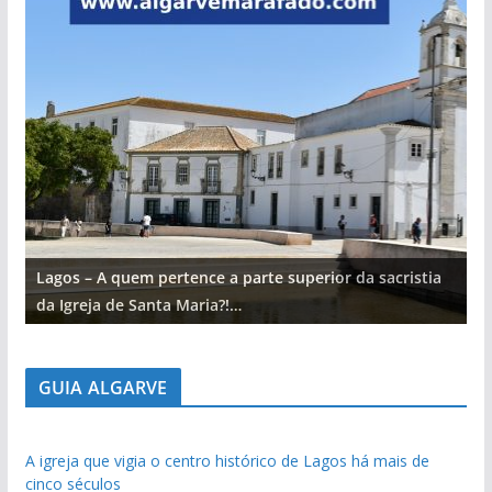
Lagos – A quem pertence a parte superior da sacristia
L
da Igreja de Santa Maria?!…
d
GUIA ALGARVE
A igreja que vigia o centro histórico de Lagos há mais de
cinco séculos