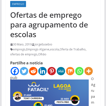
EMPREGO
Ofertas de emprego
para agrupamento de
escolas
30 Maio, 2019
JorgeEusebio
emprego
,
Emprego Algarve
,
escola
,
Oferta de Trabalho
,
ofertas de emprego
,
Olhão
Partilhe a notícia
pub
O
Ag
ru
pa
m