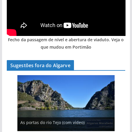
Fecho da passagem de nível e abertura de viaduto. Veja o
que mudou em Portimão
Sugestões fora do Algarve
A aldeia mais portuguesa de Portugal (com
As portas do rio Tejo (com vídeo)
A piscina natural com cascata
vídeo)