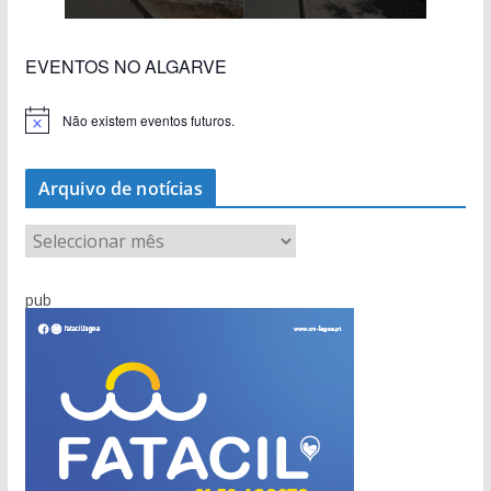
EVENTOS NO ALGARVE
Não existem eventos futuros.
A
v
i
s
Arquivo de notícias
o
A
r
q
pub
u
i
v
o
d
e
n