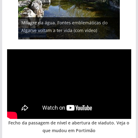
Projeto milionário: investimento de 108
Milagre da água. Fontes emblemáticas do
Tempestades roubam areia de praias e põem
Foto do dia: uma cidade algarvia que cresceu
Tapas do mar a 3 euros cada. Nova rota
milhões de euros na construção de dois
Algarve voltam a ter vida (com vídeo)
arribas em risco no Algarve (com vídeo)
entre redes e fábricas
gastronómica nasce no Algarve
hotéis (com vídeo)
Fecho da passagem de nível e abertura de viaduto. Veja o
que mudou em Portimão