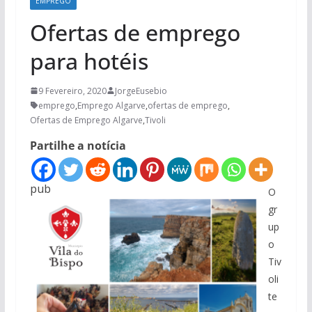
EMPREGO
Ofertas de emprego
para hotéis
9 Fevereiro, 2020
JorgeEusebio
emprego
,
Emprego Algarve
,
ofertas de emprego
,
Ofertas de Emprego Algarve
,
Tivoli
Partilhe a notícia
pub
O
gr
up
o
Tiv
oli
te