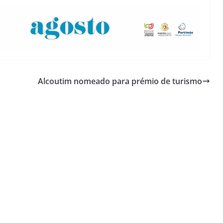
Lagos – A quem pertence a parte superior da
sacristia da Igreja de Santa Maria?!…
Alcoutim nomeado para prémio de turismo