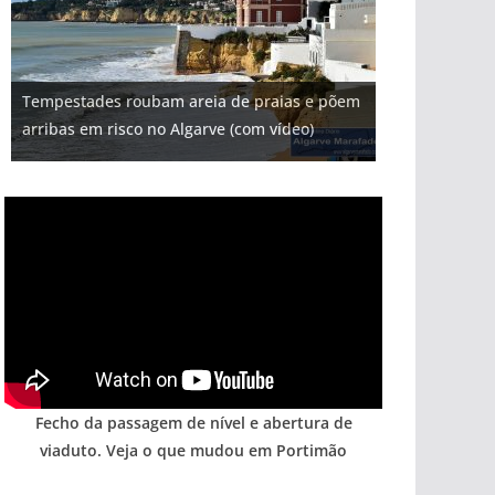
Projeto milionário: investimento de 108
Tempestades roubam areia de praias e põem
Foto do dia: uma cidade algarvia que cresceu
Tapas do mar a 3 euros cada. Nova rota
Milagre da água. Fontes emblemáticas do
milhões de euros na construção de dois
arribas em risco no Algarve (com vídeo)
entre redes e fábricas
gastronómica nasce no Algarve
Algarve voltam a ter vida (com vídeo)
hotéis (com vídeo)
Fecho da passagem de nível e abertura de
viaduto. Veja o que mudou em Portimão