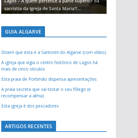
Lagos – A quem pertence a parte superior da
Lagos – A qu
sacristia da Igreja de Santa Maria?!…
sacristia da 
GUIA ALGARVE
Dizem que esta é a Santorini do Algarve (com vídeo)
A igreja que vigia o centro histórico de Lagos há
mais de cinco séculos
Esta praia de Portimão dispensa apresentações
A praia secreta que vai testar o seu fôlego (e
recompensar a alma)
Esta igreja é dos pescadores
ARTIGOS RECENTES