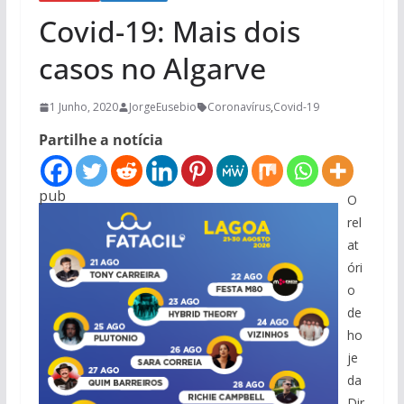
Covid-19: Mais dois
casos no Algarve
1 Junho, 2020
JorgeEusebio
Coronavírus
,
Covid-19
Partilhe a notícia
pub
O
rel
at
óri
o
de
ho
je
da
Dir