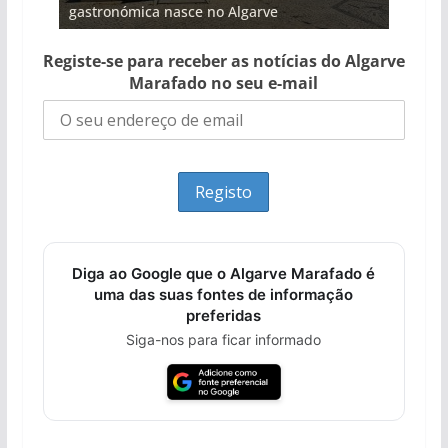
gastronómica nasce no Algarve
entre redes e fábricas
hotéis (com vídeo)
Algarve voltam a ter vida (com vídeo)
arribas em risco no Algarve (com vídeo)
Registe-se para receber as notícias do Algarve
Marafado no seu e-mail
Diga ao Google que o Algarve Marafado é
uma das suas fontes de informação
preferidas
Siga-nos para ficar informado