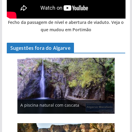
Fecho da passagem de nível e abertura de viaduto. Veja o
que mudou em Portimão
Sugestões fora do Algarve
A aldeia mais portuguesa de Portugal (com
A piscina natural com cascata
vídeo)
As portas do rio Tejo (com vídeo)