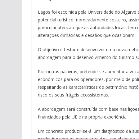
Lagos foi escolhida pela Universidade do Algarve
potencial turístico, nomeadamente costeiro, assim
particular atenção que as autoridades locais têm
alterações climáticas e desafios que ocasionam.
O objetivo é testar e desenvolver uma nova meto
abordagem para o desenvolvimento do turismo su
Por outras palavras, pretende-se aumentar a vocaç
económicos para os operadores, por meio de polít
respeitando as características do património histó
risco os seus frágeis ecossistemas.
A abordagem será construída com base nas lições
financiados pela UE e na própria experiência.
Em concreto produzir-se-á: um diagnóstico da sust
marketing para os novos produtos; um plano de aç