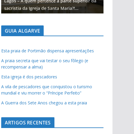
Lagos – A quem pertence a parte superior da
Lagos – A qu
sacristia da Igreja de Santa Maria?!…
sacristia da 
GUIA ALGARVE
Esta praia de Portimão dispensa apresentações
A praia secreta que vai testar o seu fôlego (e
recompensar a alma)
Esta igreja é dos pescadores
A vila de pescadores que conquistou o turismo
mundial e viu morrer o “Príncipe Perfeito”
A Guerra dos Sete Anos chegou a esta praia
ARTIGOS RECENTES