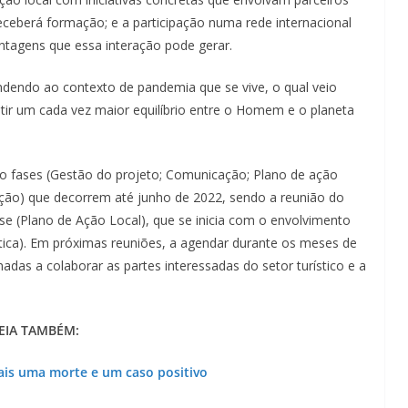
Lagos – A quem pertence a parte superior da
receberá formação; e a participação numa rede internacional
sacristia da Igreja de Santa Maria?!…
tagens que essa interação pode gerar.
dendo ao contexto de pandemia que se vive, o qual veio
tir um cada vez maior equilíbrio entre o Homem e o planeta
co fases (Gestão do projeto; Comunicação; Plano de ação
zação) que decorrem até junho de 2022, sendo a reunião do
se (Plano de Ação Local), que se inicia com o envolvimento
ítica). Em próximas reuniões, a agendar durante os meses de
adas a colaborar as partes interessadas do setor turístico e a
EIA TAMBÉM:
ais uma morte e um caso positivo