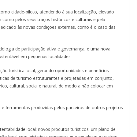
 como cidade-piloto, atendendo à sua localização, elevado
 como pelos seus traços históricos e culturais e pela
 dedicado às novas condições externas, como é o caso das
dologia de participação ativa e governança, e uma nova
stentável em pequenas localidades.
ão turística local, gerando oportunidades e benefícios
icas de turismo estruturantes e projetadas em conjunto,
rico, cultural, social e natural, de modo a não colocar em
 e ferramentas produzidas pelos parceiros de outros projetos
entabilidade local; novos produtos turísticos; um plano de
ão local com iniciativas concretas que envolvam parceiros