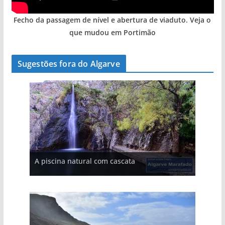
Fecho da passagem de nível e abertura de viaduto. Veja o
que mudou em Portimão
Sugestões fora do Algarve
A aldeia mais portuguesa de Portugal (com
A piscina natural com cascata
As portas do rio Tejo (com vídeo)
vídeo)