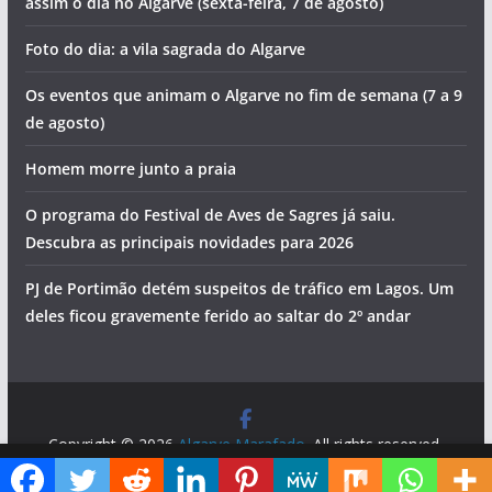
assim o dia no Algarve (sexta-feira, 7 de agosto)
Foto do dia: a vila sagrada do Algarve
Os eventos que animam o Algarve no fim de semana (7 a 9
de agosto)
Homem morre junto a praia
O programa do Festival de Aves de Sagres já saiu.
Descubra as principais novidades para 2026
PJ de Portimão detém suspeitos de tráfico em Lagos. Um
deles ficou gravemente ferido ao saltar do 2º andar
Copyright © 2026
Algarve Marafado
. All rights reserved.
Theme:
ColorMag
by ThemeGrill. Powered by
WordPress
.
Diga ao Google que o Algarve Marafado é uma das suas fontes de informação preferidas