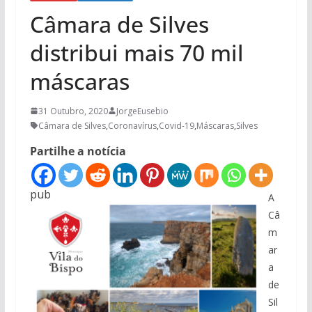
Câmara de Silves
distribui mais 70 mil
máscaras
31 Outubro, 2020
JorgeEusebio
Câmara de Silves
,
Coronavírus
,
Covid-19
,
Máscaras
,
Silves
Partilhe a notícia
pub
A
Câ
m
ar
a
de
Sil