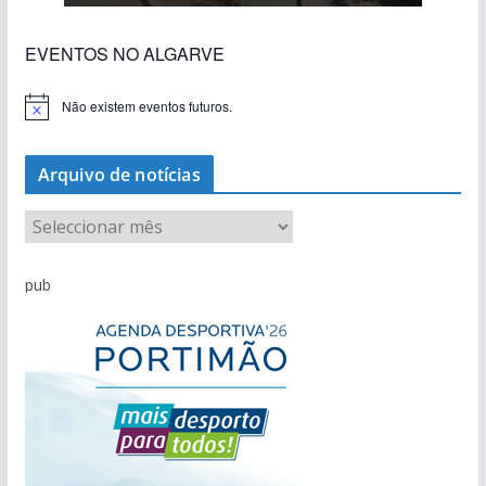
EVENTOS NO ALGARVE
Não existem eventos futuros.
A
v
i
s
Arquivo de notícias
o
A
r
q
pub
u
i
v
o
d
e
n