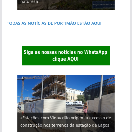
natureza
costa e tanto por descobrir
destruída por um raio
do Algarve
que respira autenticidade
janela para a Ria Formosa
TODAS AS NOTÍCIAS DE PORTIMÃO ESTÃO AQUI
«Estações com Vida» dão origem a excesso de
construção nos terrenos da estação de Lagos