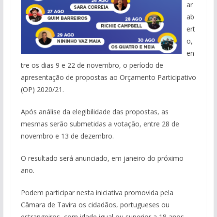
ar
ab
ert
o,
en
tre os dias 9 e 22 de novembro, o período de
apresentação de propostas ao Orçamento Participativo
(OP) 2020/21.
Após análise da elegibilidade das propostas, as
mesmas serão submetidas a votação, entre 28 de
novembro e 13 de dezembro.
O resultado será anunciado, em janeiro do próximo
ano.
Podem participar nesta iniciativa promovida pela
Câmara de Tavira os cidadãos, portugueses ou
estrangeiros, com idade igual ou superior a 18 anos,