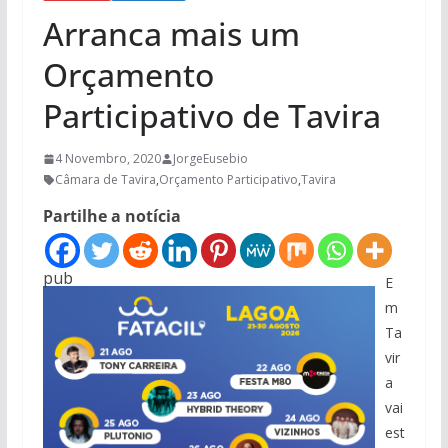
Arranca mais um
Orçamento
Participativo de Tavira
4 Novembro, 2020
JorgeEusebio
Câmara de Tavira
,
Orçamento Participativo
,
Tavira
Partilhe a notícia
pub
E
m
Ta
vir
a
vai
est