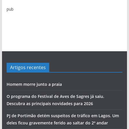
t
pub
í
c
i
a
s
Artigos recentes
Homem morre junto a praia
O programa do Festival de Aves de Sagres já saiu.
Descubra as principais novidades para 2026
PJ de Portimão detém suspeitos de tráfico em Lagos. Um
deles ficou gravemente ferido ao saltar do 2º andar