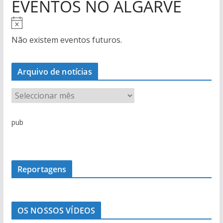
EVENTOS NO ALGARVE
A
v
Não existem eventos futuros.
i
s
Arquivo de notícias
o
A
r
q
pub
u
i
v
o
Reportagens
d
e
n
OS NOSSOS VÍDEOS
o