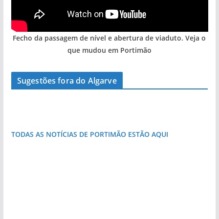
Fecho da passagem de nível e abertura de viaduto. Veja o
que mudou em Portimão
Sugestões fora do Algarve
As portas do rio Tejo (com vídeo)
Foto do dia: esta pequena praia é um símbolo
do Algarve
TODAS AS NOTÍCIAS DE PORTIMÃO ESTÃO AQUI
«Estações com Vida» dão origem a excesso de
construção nos terrenos da estação de Lagos