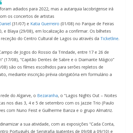
foram adiados para 2022, mas a autarquia lacobrigense irá
com os concertos de artistas
Daniel
(31/07) e
Katia Guerreiro
(01/08) no Parque de Feiras
, e Blaya (29/08), em localização a confirmar. Os bilhetes
 receção do Centro Cultural de Lagos ou através da
Ticketline
.
Campo de Jogos do Rossio da Trindade, entre 17 e 26 de
m” (17/08), “Capitão Dentes de Sabre e o Diamante Mágico”
6/08) são os filmes escolhidos para serões repletos de
to, mediante inscrição prévia obrigatória em formulário a
Lagos – A quem pertence a parte superior da
sacristia da Igreja de Santa Maria?!…
 rede do Algarve, o
Bezaranha
, o “Lagos Nights Out – Noites
as nos dias 3, 4 e 5 de setembro com os Jazzie Trio (Paulo
Alves com Nuno Feist e Guilherme Banza e o grupo Almatriz.
dinamizar a sua atividade, com as exposições “Cada Conta,
tro Português de Serigrafia (patentes de 09/08 a 09/10) e