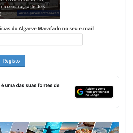
 na construção de dois
 cidade algarvia que cresceu
bam areia de praias e põem
 euros cada. Nova rota
 Fontes emblemáticas do
)
ricas
no Algarve (com vídeo)
ce no Algarve
ter vida (com vídeo)
tícias do Algarve Marafado no seu e-mail
 é uma das suas fontes de