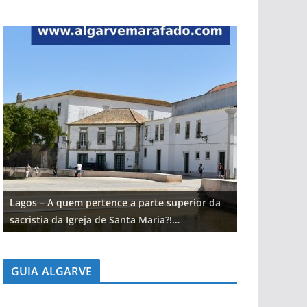
Lagos – A quem pertence a parte superior da
Lagos – A qu
sacristia da Igreja de Santa Maria?!…
sacristia da 
GUIA ALGARVE