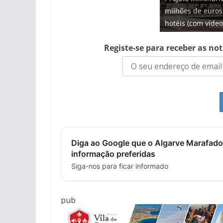
milhões de euros
Foto do dia: uma
Tempestades rou
Tapas do mar a 3
Milagre da água.
hotéis (com vídeo
entre redes e fáb
arribas em risco 
gastronómica nas
Algarve voltam a 
Registe-se para receber as no
Diga ao Google que o Algarve Marafado
informação preferidas
Siga-nos para ficar informado
pub