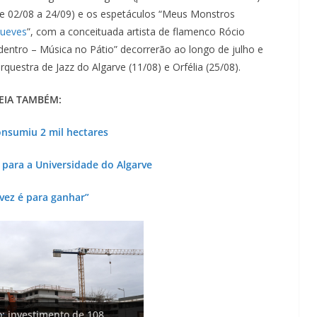
 de 02/08 a 24/09) e os espetáculos “Meus Monstros
 Jueves
”, com a conceituada artista de flamenco Rócio
dentro – Música no Pátio” decorrerão ao longo de julho e
rquestra de Jazz do Algarve (11/08) e Orfélia (25/08).
EIA TAMBÉM:
onsumiu 2 mil hectares
para a Universidade do Algarve
vez é para ganhar”
o: investimento de 108