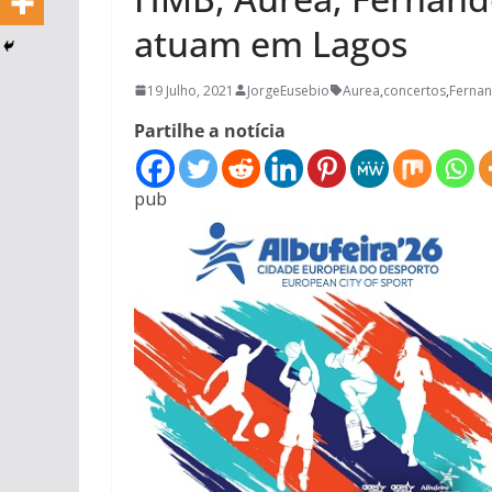
atuam em Lagos
19 Julho, 2021
JorgeEusebio
Aurea
,
concertos
,
Fernan
Partilhe a notícia
pub