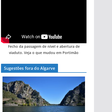
Fecho da passagem de nível e abertura de
viaduto. Veja o que mudou em Portimão
Sugestões fora do Algarve
A aldeia mais portuguesa de Portugal (com