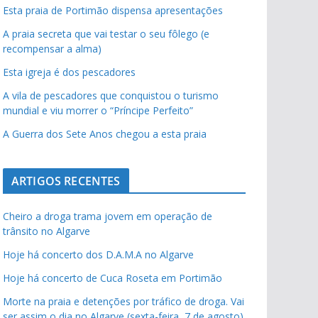
Esta praia de Portimão dispensa apresentações
A praia secreta que vai testar o seu fôlego (e
recompensar a alma)
Esta igreja é dos pescadores
A vila de pescadores que conquistou o turismo
mundial e viu morrer o “Príncipe Perfeito”
A Guerra dos Sete Anos chegou a esta praia
ARTIGOS RECENTES
Cheiro a droga trama jovem em operação de
trânsito no Algarve
Hoje há concerto dos D.A.M.A no Algarve
Hoje há concerto de Cuca Roseta em Portimão
Morte na praia e detenções por tráfico de droga. Vai
ser assim o dia no Algarve (sexta-feira, 7 de agosto)