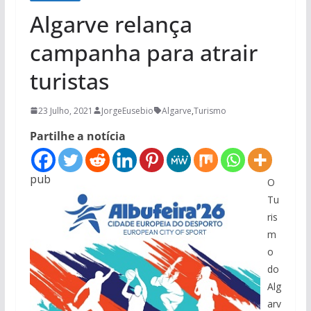
Algarve relança
campanha para atrair
turistas
23 Julho, 2021
JorgeEusebio
Algarve
,
Turismo
Partilhe a notícia
pub
O
Tu
ris
m
o
do
Alg
arv