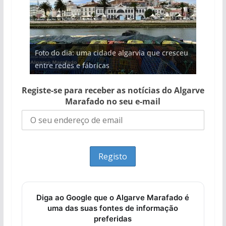
Projeto milionário: investimento de 108
Foto do dia: uma cidade algarvia que cresceu
Tempestades roubam areia de praias e põem
Milagre da água. Fontes emblemáticas do
Tapas do mar a 3 euros cada. Nova rota
milhões de euros na construção de dois
entre redes e fábricas
arribas em risco no Algarve (com vídeo)
Algarve voltam a ter vida (com vídeo)
gastronómica nasce no Algarve
hotéis (com vídeo)
Registe-se para receber as notícias do Algarve
Marafado no seu e-mail
Diga ao Google que o Algarve Marafado é
uma das suas fontes de informação
preferidas