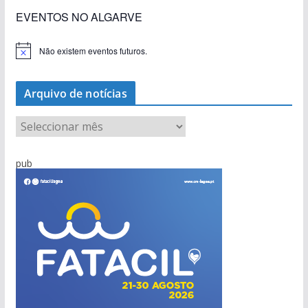
EVENTOS NO ALGARVE
Não existem eventos futuros.
A
v
i
s
Arquivo de notícias
o
A
r
q
pub
u
i
v
o
d
e
n
o