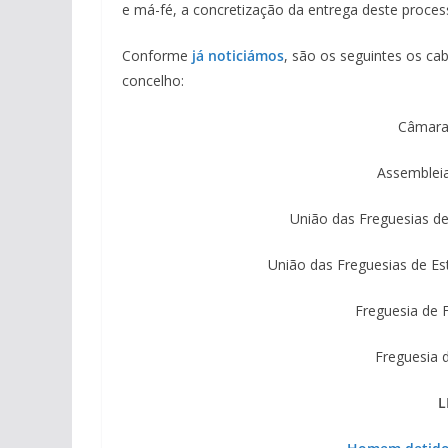
e má-fé, a concretização da entrega deste process
Conforme
já noticiámos
, são os seguintes os ca
concelho:
Câmara:
Assembleia
União das Freguesias d
União das Freguesias de Es
Freguesia de 
Freguesia d
L