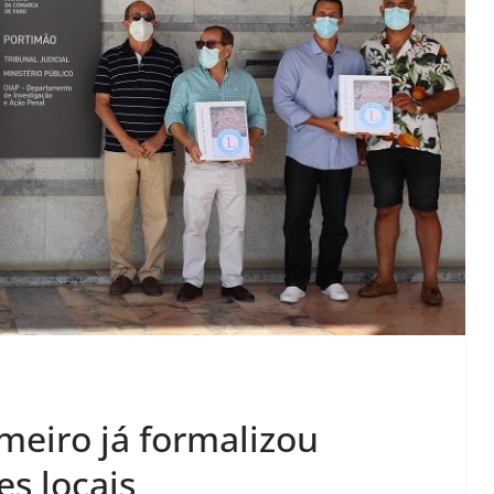
eiro já formalizou
es locais