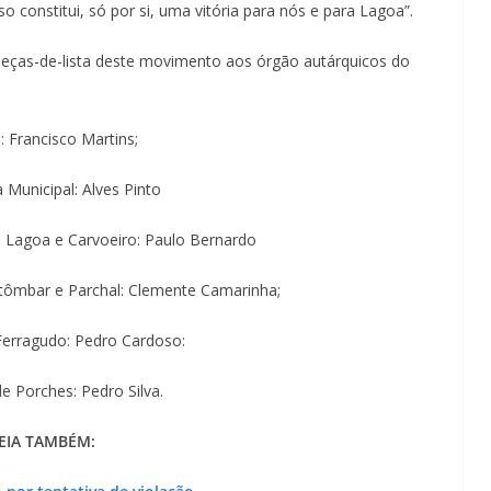
Lagos – A quem pertence a parte superior da
o constitui, só por si, uma vitória para nós e para Lagoa”.
sacristia da Igreja de Santa Maria?!…
beças-de-lista deste movimento aos órgão autárquicos do
 Francisco Martins;
 Municipal: Alves Pinto
e Lagoa e Carvoeiro: Paulo Bernardo
tômbar e Parchal: Clemente Camarinha;
Ferragudo: Pedro Cardoso:
e Porches: Pedro Silva.
EIA TAMBÉM: