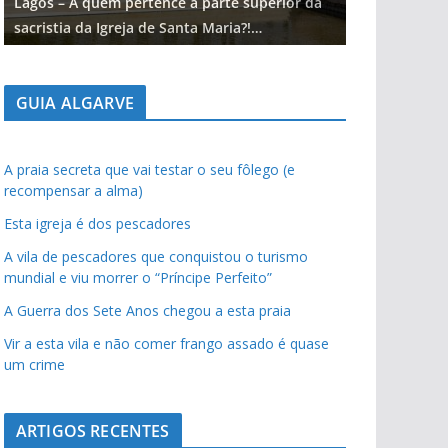
Lagos – A quem pertence a parte superior da
Lagos – A qu
sacristia da Igreja de Santa Maria?!…
sacristia da 
GUIA ALGARVE
A praia secreta que vai testar o seu fôlego (e
recompensar a alma)
Esta igreja é dos pescadores
A vila de pescadores que conquistou o turismo
mundial e viu morrer o “Príncipe Perfeito”
A Guerra dos Sete Anos chegou a esta praia
Vir a esta vila e não comer frango assado é quase
um crime
ARTIGOS RECENTES