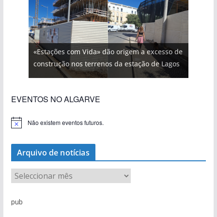
«Estações com Vida» dão origem a excesso de
construção nos terrenos da estação de Lagos
EVENTOS NO ALGARVE
Não existem eventos futuros.
A
v
i
s
Arquivo de notícias
o
A
r
q
pub
u