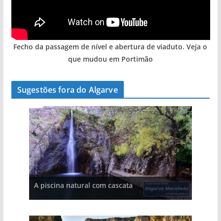
Fecho da passagem de nível e abertura de viaduto. Veja o
que mudou em Portimão
Sugestões fora do Algarve
A aldeia mais portuguesa de Portugal (com
A piscina natural com cascata
As portas do rio Tejo (com vídeo)
vídeo)