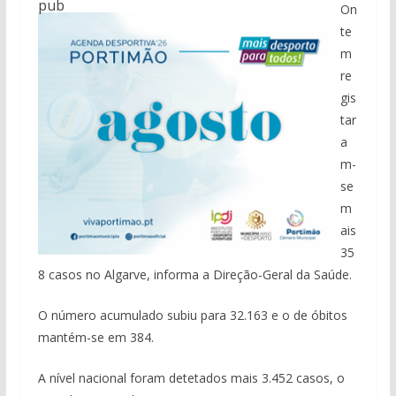
pub
On
te
m
re
gis
tar
a
m-
se
m
ais
35
8 casos no Algarve, informa a Direção-Geral da Saúde.
O número acumulado subiu para 32.163 e o de óbitos
mantém-se em 384.
A nível nacional foram detetados mais 3.452 casos, o