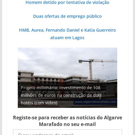
Homem detido por tentativa de violação
Duas ofertas de emprego público
HMB, Aurea, Fernando Daniel e Katia Guerreiro
atuam em Lagos
Projeto milionário: investimento de 108
milhões de euros na construção de dois
Foto do dia: uma cidade algarvia que cresceu
Milagre da água. Fontes emblemáticas do
Tempestades roubam areia de praias e põem
Tapas do mar a 3 euros cada. Nova rota
hotéis (com vídeo)
entre redes e fábricas
Algarve voltam a ter vida (com vídeo)
arribas em risco no Algarve (com vídeo)
gastronómica nasce no Algarve
Registe-se para receber as notícias do Algarve
Marafado no seu e-mail