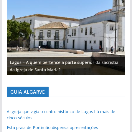
Lagos – A quem pertence a parte superior da sacristia
L
da Igreja de Santa Maria?!…
d
GUIA ALGARVE
A igreja que vigia o centro histórico de Lagos há mais de
cinco séculos
Esta praia de Portimão dispensa apresentações