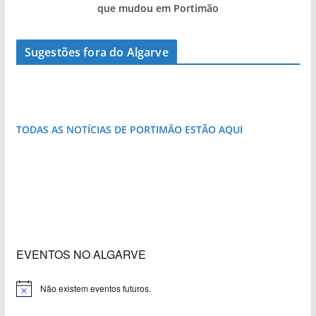
que mudou em Portimão
Sugestões fora do Algarve
As portas do rio Tejo (com vídeo)
Foto do dia: a aldeia do interior do Algarve
que respira autenticidade
TODAS AS NOTÍCIAS DE PORTIMÃO ESTÃO AQUI
«Estações com Vida» dão origem a excesso de
construção nos terrenos da estação de Lagos
EVENTOS NO ALGARVE
Não existem eventos futuros.
A
v
i