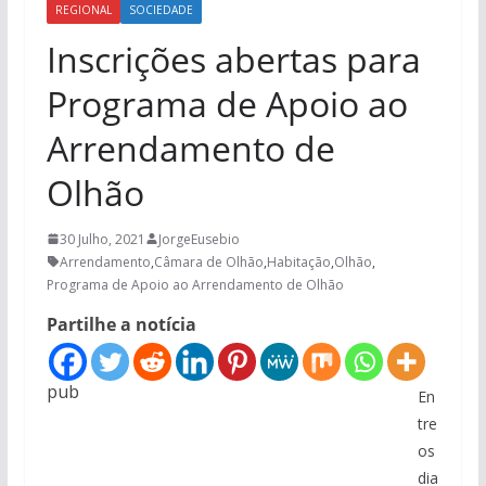
REGIONAL
SOCIEDADE
Inscrições abertas para
Programa de Apoio ao
Arrendamento de
Olhão
30 Julho, 2021
JorgeEusebio
Arrendamento
,
Câmara de Olhão
,
Habitação
,
Olhão
,
Programa de Apoio ao Arrendamento de Olhão
Partilhe a notícia
pub
En
tre
os
dia