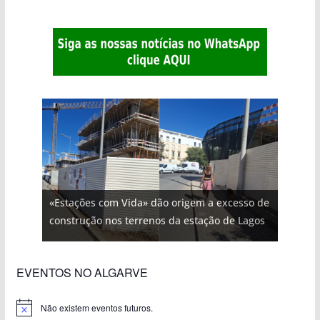
«Estações com Vida» dão origem a excesso de
construção nos terrenos da estação de Lagos
EVENTOS NO ALGARVE
Não existem eventos futuros.
A