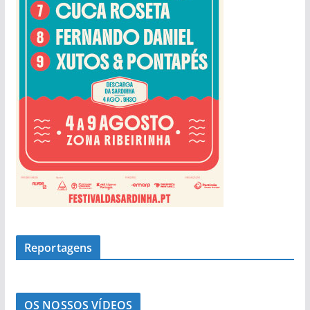
a
s
Reportagens
OS NOSSOS VÍDEOS