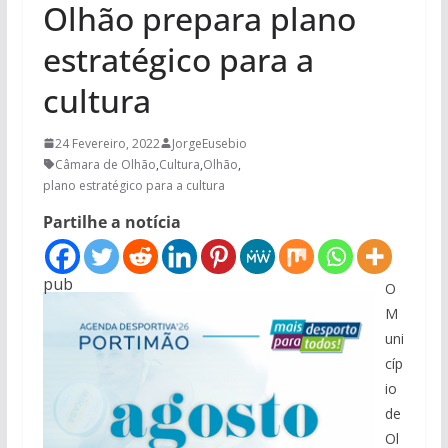
Olhão prepara plano
estratégico para a
cultura
24 Fevereiro, 2022
JorgeEusebio
Câmara de Olhão
,
Cultura
,
Olhão
,
plano estratégico para a cultura
Partilhe a notícia
pub
O
M
uni
cíp
io
de
Ol