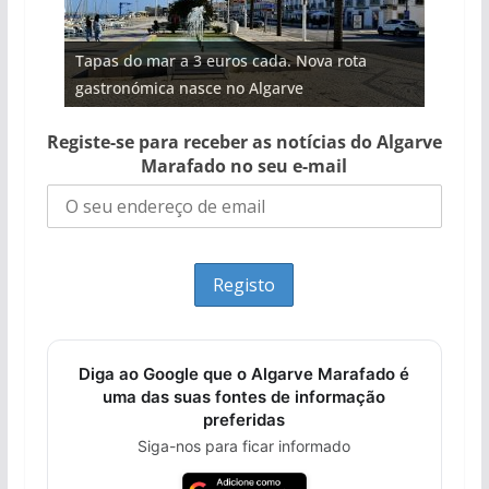
Projeto milionário: investimento de 108
Tapas do mar a 3 euros cada. Nova rota
milhões de euros na construção de dois
Tempestades roubam areia de praias e põem
Foto do dia: uma cidade algarvia que cresceu
Milagre da água. Fontes emblemáticas do
gastronómica nasce no Algarve
hotéis (com vídeo)
arribas em risco no Algarve (com vídeo)
entre redes e fábricas
Algarve voltam a ter vida (com vídeo)
Registe-se para receber as notícias do Algarve
Marafado no seu e-mail
Diga ao Google que o Algarve Marafado é
uma das suas fontes de informação
preferidas
Siga-nos para ficar informado