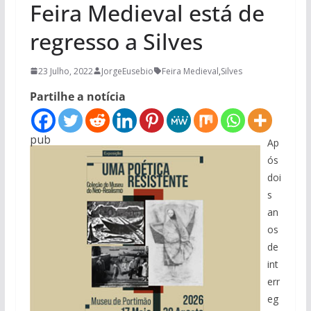
Feira Medieval está de
regresso a Silves
23 Julho, 2022
JorgeEusebio
Feira Medieval
,
Silves
Partilhe a notícia
pub
Ap
ós
doi
s
an
os
de
int
err
eg