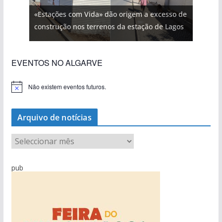
«Estações com Vida» dão origem a excesso de
construção nos terrenos da estação de Lagos
EVENTOS NO ALGARVE
Não existem eventos futuros.
A
v
i
s
Arquivo de notícias
o
A
r
q
pub
u
i
v
o