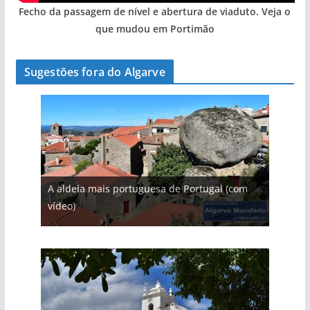
Fecho da passagem de nível e abertura de viaduto. Veja o
que mudou em Portimão
Sugestões fora do Algarve
A aldeia mais portuguesa de Portugal (com
vídeo)
A piscina natural com cascata
As portas do rio Tejo (com vídeo)