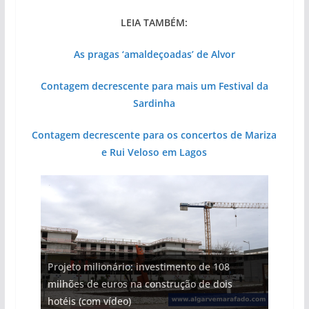
LEIA TAMBÉM:
As pragas ‘amaldeçoadas’ de Alvor
Contagem decrescente para mais um Festival da
Sardinha
Contagem decrescente para os concertos de Mariza
e Rui Veloso em Lagos
Projeto milionário: investimento de 108
milhões de euros na construção de dois
Milagre da água. Fontes emblemáticas do
Foto do dia: uma cidade algarvia que cresceu
Tapas do mar a 3 euros cada. Nova rota
Tempestades roubam areia de praias e põem
hotéis (com vídeo)
Algarve voltam a ter vida (com vídeo)
entre redes e fábricas
gastronómica nasce no Algarve
arribas em risco no Algarve (com vídeo)