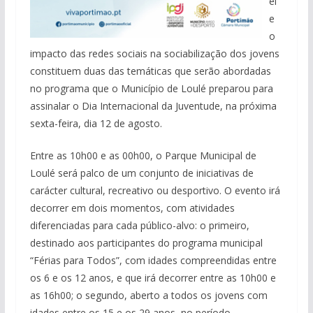
el
e
o
impacto das redes sociais na sociabilização dos jovens
constituem duas das temáticas que serão abordadas
no programa que o Município de Loulé preparou para
assinalar o Dia Internacional da Juventude, na próxima
sexta-feira, dia 12 de agosto.
Entre as 10h00 e as 00h00, o Parque Municipal de
Loulé será palco de um conjunto de iniciativas de
carácter cultural, recreativo ou desportivo. O evento irá
decorrer em dois momentos, com atividades
diferenciadas para cada público-alvo: o primeiro,
destinado aos participantes do programa municipal
“Férias para Todos”, com idades compreendidas entre
os 6 e os 12 anos, e que irá decorrer entre as 10h00 e
as 16h00; o segundo, aberto a todos os jovens com
idades entre os 15 e os 29 anos, no período