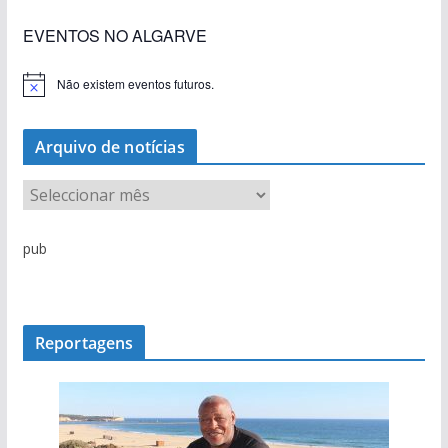
EVENTOS NO ALGARVE
Não existem eventos futuros.
A
v
i
s
Arquivo de notícias
o
A
r
q
pub
u
i
v
o
Reportagens
d
e
n
o