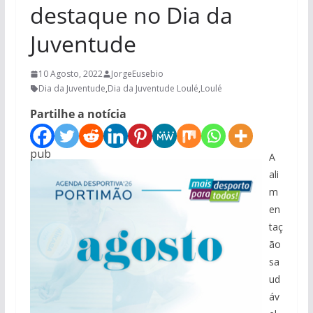
destaque no Dia da
Juventude
10 Agosto, 2022
JorgeEusebio
Dia da Juventude
,
Dia da Juventude Loulé
,
Loulé
Partilhe a notícia
pub
A
ali
m
en
taç
ão
sa
ud
áv