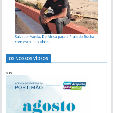
t
í
c
i
a
s
Salvador Varela: De África para a Praia da Rocha
com escala no Alasca
OS NOSSOS VÍDEOS
pub